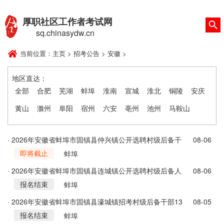
厚职社区工作者考试网
sq.chinasydw.cn
当前位置：
主页
>
招考公告
>
安徽
>
地区直达：
全部
合肥
芜湖
蚌埠
淮南
宣城
淮北
铜陵
安庆
黄山
滁州
阜阳
宿州
六安
亳州
池州
马鞍山
· 2026年安徽省蚌埠市固镇县仲兴镇公开选聘村级后备干
08-06
即将截止
部26名公告
蚌埠
· 2026年安徽省蚌埠市固镇县连城镇公开选聘村级后备人
08-06
报名结束
才23人公告
蚌埠
· 2026年安徽省蚌埠市固镇县濠城镇招考村级后备干部13
08-05
报名结束
人公告
蚌埠