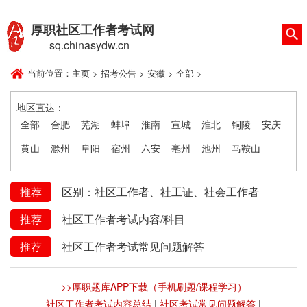
厚职社区工作者考试网
sq.chinasydw.cn
当前位置：
主页
>
招考公告
>
安徽
>
全部
>
地区直达：
全部
合肥
芜湖
蚌埠
淮南
宣城
淮北
铜陵
安庆
黄山
滁州
阜阳
宿州
六安
亳州
池州
马鞍山
推荐
区别：社区工作者、社工证、社会工作者
推荐
社区工作者考试内容/科目
推荐
社区工作者考试常见问题解答
>>厚职题库APP下载（手机刷题/课程学习）
社区工作者考试内容总结
|
社区考试常见问题解答
|