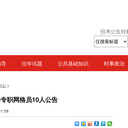
招考公告转
指导
往年试题
公共基础知识
时事政治
鞍山
>
聘专职网格员10人公告
:58