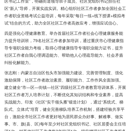
区书记工作室”，明确街道领导班子成员、社区党组织书记担任社
区“新人”导师，开展实战实训。精心组织社区工作者参加全国社会工
作者职业资格考试公益培训，每年采取“每日一练+线下授课+模拟考
试”结合的方式，助力全区社区工作者高效应考，增强应试信心。
四是强化心理健康教育。举办首届社区工作者社会心理健康服务能
力提升培训班，79名社区工作者参加培训，通过重庆市心理健康指
导专项职业能力考核，取得心理健康指导专项职业能力证书，提升
社区工作者自我心理调适能力、帮助他人心理疏导能力、社会矛盾
纠纷化解能力。
张志刚：内蒙古自治区包头市加强能力建设、完善管理制度、强化
激励保障，社区工作者政治素质、履职能力、工作作风全面加强。
建立健全“市—区—街镇—社区”四级社区工作者教育培训体系，开展
社区工作者万人培养计划，不断优化其知识结构和专业素养，提高
实战能力。印发《社区“实干领头雁”锻造计划》，通过“系统式、梯
队式、立体式”培育，健全完善梯队培养工作机制，搭建经验共享平
台，激励全市社区工作者更好地为居民群众办好事、解难事、做实
事。市、旗(县、区)每年至少对社区党组织书记、社区居委会主任培