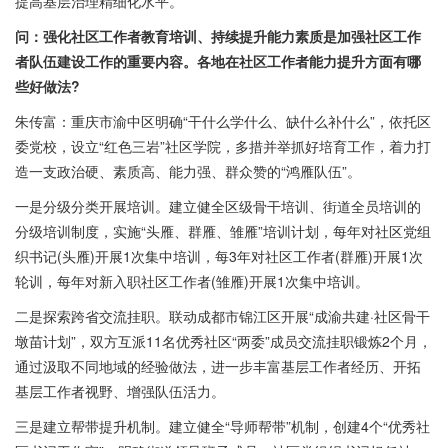
提高基层治理精细化水平。
问：强化社区工作者教育培训、持续提升能力素质是加强社区工作
者队伍建设工作的重要内容。各地在社区工作者能力提升方面有哪
些好做法?
朱传富：重庆市渝中区明确“干什么学什么、缺什么补什么”，依托区
委党校，设立“红色三岩”社区学院，多措并举抓好培育工作，着力打
造一支政治硬、素质高、能力强、群众赞的“鸿雁队伍”。
一是分级分类开展培训。建立健全区级骨干培训、街道全员培训的
分级培训制度，实施“头雁、群雁、雏雁”培训计划，每年对社区党组
织书记(头雁)开展1次集中培训，每3年对社区工作者(群雁)开展1次
轮训，每年对新入职社区工作者(雏雁)开展1次集中培训。
二是探索跨省交流挂职。联动成都市锦江区开展“成渝共建·社区骨干
墩苗计划”，双方互派11名优秀社区“两委”成员交流挂职锻炼2个月，
通过汲取不同地域的经验做法，进一步丰富基层工作者经历、开拓
基层工作者视野、增强队伍活力。
三是建立帮带提升机制。建立健全“导师帮带”机制，创建4个“优秀社