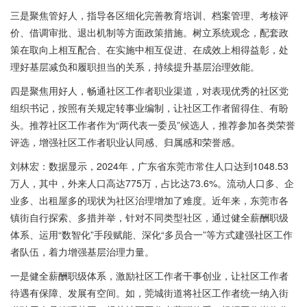
三是聚焦管好人，指导各区细化完善教育培训、档案管理、考核评
价、借调审批、退出机制等方面政策措施。树立系统观念，配套政
策在取向上相互配合、在实施中相互促进、在成效上相得益彰，处
理好基层减负和履职担当的关系，持续提升基层治理效能。
四是聚焦用好人，畅通社区工作者职业渠道，对表现优秀的社区党
组织书记，按照有关规定转事业编制，让社区工作者留得住、有盼
头。推荐社区工作者作为“两代表一委员”候选人，推荐参加各类荣誉
评选，增强社区工作者职业认同感、归属感和荣誉感。
刘林宏：数据显示，2024年，广东省东莞市常住人口达到1048.53
万人，其中，外来人口高达775万，占比达73.6%。流动人口多、企
业多、出租屋多的现状为社区治理增加了难度。近年来，东莞市各
镇街自行探索、多措并举，针对不同类型社区，通过健全薪酬职级
体系、运用“数智化”手段赋能、深化“多员合一”等方式建强社区工作
者队伍，着力增强基层治理力量。
一是健全薪酬职级体系，激励社区工作者干事创业，让社区工作者
待遇有保障、发展有空间。如，莞城街道将社区工作者统一纳入街