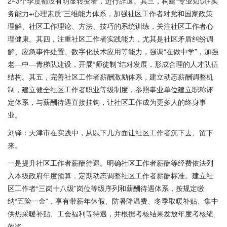
2~3个季度都没有明显转变者，进行辞退。其三，构建“专业知识+实
务能力+心理素质”三维能力体系，加强社区工作者对党和国家政策
理解、社区工作理论、方法、技巧的系统训练，关注社区工作者心
理健康。其四，注重社区工作者实践能力，尤其是社区矛盾纠纷调
解、应急事件处置、数字化技术应用等能力，强调“在做中学”，加强
老—中—青梯队建设，开展“师徒制”结对发展，形成合理的人才队伍
结构。其五，完善社区工作者薪酬激励体系，建立动态薪酬调整机
制，建立健全社区工作者职业等级制度，参照事业单位建立职称评
定体系，与薪酬待遇直接挂钩，让社区工作成为更多人的终身事
业。
刘铎：天津市在实践中，从以下几方面让社区工作者沉下去、留下
来。
一是提升社区工作者薪酬待遇。明确社区工作者薪酬等经费依法列
入本级政府年度预算，定期动态调整社区工作者薪酬标准。建立社
区工作者“三岗十八级”岗位等级序列和薪酬待遇体系，按规定缴
纳“五险一金”，享有带薪年休假、防暑降温费、冬季取暖补贴、集中
供热采暖补贴、工会福利等待遇，并根据考核结果发放年度考核绩
效奖。