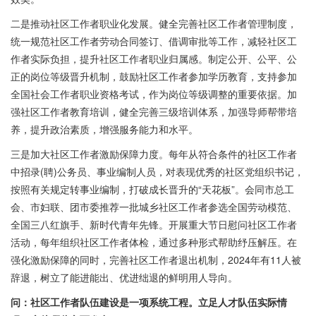
二是推动社区工作者职业化发展。健全完善社区工作者管理制度，
统一规范社区工作者劳动合同签订、借调审批等工作，减轻社区工
作者实际负担，提升社区工作者职业归属感。制定公开、公平、公
正的岗位等级晋升机制，鼓励社区工作者参加学历教育，支持参加
全国社会工作者职业资格考试，作为岗位等级调整的重要依据。加
强社区工作者教育培训，健全完善三级培训体系，加强导师帮带培
养，提升政治素质，增强服务能力和水平。
三是加大社区工作者激励保障力度。每年从符合条件的社区工作者
中招录(聘)公务员、事业编制人员，对表现优秀的社区党组织书记，
按照有关规定转事业编制，打破成长晋升的“天花板”。会同市总工
会、市妇联、团市委推荐一批城乡社区工作者参选全国劳动模范、
全国三八红旗手、新时代青年先锋。开展重大节日慰问社区工作者
活动，每年组织社区工作者体检，通过多种形式帮助纾压解压。在
强化激励保障的同时，完善社区工作者退出机制，2024年有11人被
辞退，树立了能进能出、优进绌退的鲜明用人导向。
问：社区工作者队伍建设是一项系统工程。立足人才队伍实际情