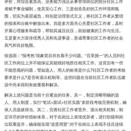
评价，对综合素质高、业务能力强且从事管理岗位的部分社区工作
者赋予事业编制，使其安心工作。三是创造良好的工作环境和氛
围，切实为基层减负，特别是治理形式主义，将社区工作者从繁琐
的报表和台账中解放出来。四是多方面关心关爱社区工作者，及时
开展心理服务和疏导，帮助其减压抗压，鼓励健康的工作与生活。
五是要大力宣传优秀人员和先进事迹，形成尊重社区工作者的社会
风气和良好氛围。
徐选国：“报考热”现象背后存在着不少问题。“百里挑一”的人员到社
区工作岗位上并不能保证其能很好地胜任相关工作。这背后有一些
不能忽视的问题，譬如选人、用人的标准是什么?社区工作者的考核
要求是什么?是否有退出机制等。这些问题在当前社区工作者队伍建
设中尚未得到有效重视和解决。
解决上述问题是当前十分紧迫的任务。其一，制定清晰明确的选
人、用人制度，实行“笔试+面试+社区实践”多阶段考核完善机制，确
保人员选拔得当。其二，完善社区工作者晋升、退出相关机制，制
定详尽的评价指标体系，对于在岗位上表现优异者，进行职级和岗
位双重提升，确保能实现“选贤用贤”;对于在岗位上表现不佳且连续