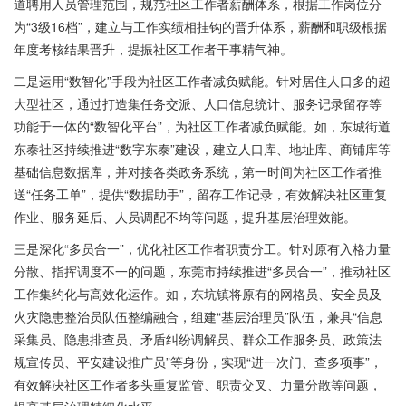
道聘用人员管理范围，规范社区工作者薪酬体系，根据工作岗位分
为“3级16档”，建立与工作实绩相挂钩的晋升体系，薪酬和职级根据
年度考核结果晋升，提振社区工作者干事精气神。
二是运用“数智化”手段为社区工作者减负赋能。针对居住人口多的超
大型社区，通过打造集任务交派、人口信息统计、服务记录留存等
功能于一体的“数智化平台”，为社区工作者减负赋能。如，东城街道
东泰社区持续推进“数字东泰”建设，建立人口库、地址库、商铺库等
基础信息数据库，并对接各类政务系统，第一时间为社区工作者推
送“任务工单”，提供“数据助手”，留存工作记录，有效解决社区重复
作业、服务延后、人员调配不均等问题，提升基层治理效能。
三是深化“多员合一”，优化社区工作者职责分工。针对原有入格力量
分散、指挥调度不一的问题，东莞市持续推进“多员合一”，推动社区
工作集约化与高效化运作。如，东坑镇将原有的网格员、安全员及
火灾隐患整治员队伍整编融合，组建“基层治理员”队伍，兼具“信息
采集员、隐患排查员、矛盾纠纷调解员、群众工作服务员、政策法
规宣传员、平安建设推广员”等身份，实现“进一次门、查多项事”，
有效解决社区工作者多头重复监管、职责交叉、力量分散等问题，