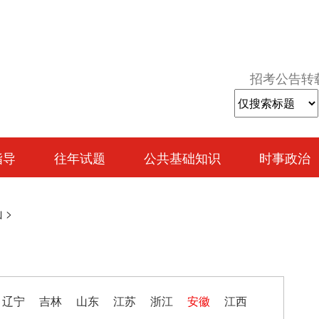
招考公告转
指导
往年试题
公共基础知识
时事政治
山
>
辽宁
吉林
山东
江苏
浙江
安徽
江西