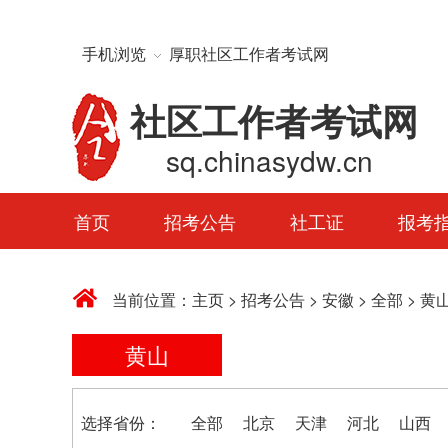
手机浏览
厚职社区工作者考试网
社区工作者考试网
sq.chinasydw.cn
首页
招考公告
社工证
报考
当前位置：
主页
>
招考公告
>
安徽
>
全部
>
黄
黄山
选择省份：
全部
北京
天津
河北
山西