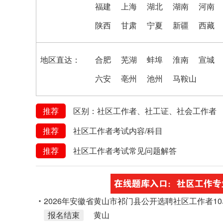
福建
上海
湖北
湖南
河南
陕西
甘肃
宁夏
新疆
西藏
地区直达：
合肥
芜湖
蚌埠
淮南
宣城
六安
亳州
池州
马鞍山
推荐
区别：社区工作者、社工证、社会工作者
推荐
社区工作者考试内容/科目
推荐
社区工作者考试常见问题解答
2026年安徽省黄山市祁门县公开选聘社区工作者1
报名结束
黄山