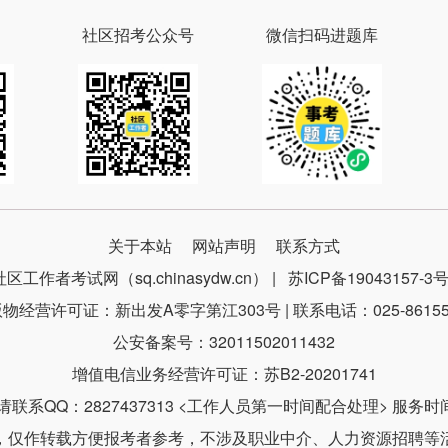
社区招考公众号
微信扫码进题库
关于本站
网站声明
联系方式
社区工作者考试网（sq.chinasydw.cn） |
苏ICP备19043157-3
物经营许可证：新出发A零字第江303号 | 联系电话：025-86155
公安备案号：32011502011432
增值电信业务经营许可证：苏B2-20201741
系QQ：2827437313 <工作人员第一时间配合处理> 服务时间：9
，仅作转载方便报考者参考，不涉及职业中介、人力资源招聘等