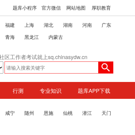
题库小程序
官方微信
网站地图
厚职教育
福建
上海
湖北
湖南
河南
广东
青海
黑龙江
内蒙古
社区工作者考试就上sq.chinasydw.cn
行测
专业知识
题库APP下载
咸宁
随州
恩施
仙桃
潜江
天门