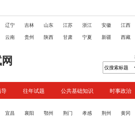
辽宁
吉林
山东
江苏
浙江
安徽
江西
云南
贵州
陕西
甘肃
宁夏
新疆
西藏
试网
指导
往年试题
公共基础知识
时事政治
宜昌
襄阳
鄂州
荆门
孝感
荆州
黄冈