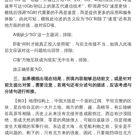
速率可达10Gb/秒以上的第五代通信技术”，即强调“5G”速度更快，
横线后强调“5G时代重要的不再是速度，而是提供更多的应用和服务
体验”。由此可知，横线处论述的含义应为“5G”和除了“速度”还有其
他方面的价值，故对应D项。
A项缺少“5G”这一主题词，排除;
B项“何时才能真正投入使用呢”，与后文衔接不当，如填入此项
后文应该对这一问题给出回答，排除;
C项“万物互联成为现实”无中生有，排除。
故正确答案为D。
三、如果横线出现在结尾，所填内容能够总结前文，或是针对
前文提出对策，需要注意，若尾句还有分述句的描述，应该考虑与
分述句进行衔接。
【例3】地理结构上，中国大陆是一个面积辽阔、平坦完整的区
块，是自给自足的一大片土地。南方的寮、越、高棉等，有丘陵峡
谷高原等相隔，历史上从来没有北侵并造成困扰过。西边有沙漠阻
绝，形成天然的屏障。零星的商旅僧人，可能往返跋涉，但是很难
发生大规模的军事行动。东边是大海，在坚船利炮之前，安全是不
成问题的。剩下的，只有北方来的强敌。因此，只要能挡得住北方