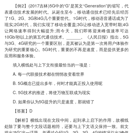
【例2】(2017吉林)5G中的“G”是英文“Generation”的缩写，代
表通信技术发展的时代。从诞生至今，移动通信技术已经先后经历
了1G、2G、3G和4G几个重要世代。1G时代，移动语音通话成为了
现实;2G时代，我们实现了移动全覆盖;3G让移动进入宽带时期;4G
让网络速率得到大幅提升;而今天，我们即将迎来峰值速率可达
10Gb/秒以上的第五代通信技术。______。《人民日报》指出，5G
与3G、4G研究的一个重要区别，是其被认为是第一次将用户体验作
为研究的重要核心。5G时代，重要的不再是速度，而是提供更多的
应用和服务体验。
填入横线处与上下文衔接最恰当的一项是：
A. 每一代联接技术都在悄悄改变着世界
B. 5G概念已提出多年，何时才能真正投入使用呢
C. 5G技术的推进，将使万物互联成为现实
D. 如果你认为5G提升的只是速度，那就错了
【答案】D
【解析】横线出现在文段中间，起到承上启下的作用，故横线
处除了要与整个文段话题相符，还要与上下文语义保持一致。前文
提出“5G”这一话题，并通过介绍1G、2G、3G、4G的情况引出“峰值