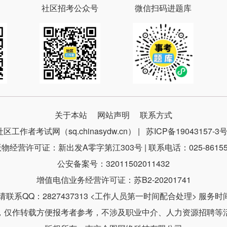
社区招考公众号
微信扫码进题库
关于本站
网站声明
联系方式
社区工作者考试网（sq.chinasydw.cn） |
苏ICP备19043157-3
物经营许可证：新出发A零字第江303号 | 联系电话：025-86155
公安备案号：32011502011432
增值电信业务经营许可证：苏B2-20201741
系QQ：2827437313 <工作人员第一时间配合处理> 服务时间：9
，仅作转载方便报考者参考，不涉及职业中介、人力资源招聘等