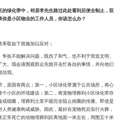
区的绿化带中，邻居李先生路过此处看到后便去制止，双
果你是小区物业的工作人员，你该怎么办？
将釆取如下措施加以应对：
争执不能解决问题，既伤了和气，也不利于营造文明、
扩大。我会请围观群众先散开去忙各自的事情，并向他们
相信我。
，原因有两点：第一，小区绿化带属于公共场所，将心
整个小区的环境建设；第二，将宠物埋葬到小区绿化带存
毒或细菌，埋葬到土里不能完全阻止病菌的传播。即使是
对人类健康构成威胁。因此，最好在宠物死后实行火葬，
将正常死亡的动物埋葬到距离地面一米左右，周围五十米