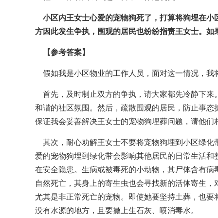
小区内王女士心爱的宠物狗死了，打算将狗埋在小
方因此发生争执，围观的居民也纷纷指责王女士。如
【参考答案】
假如我是小区物业的工作人员，面对这一情况，我
首先，及时制止双方的争执，请大家都先冷静下来。
和谐的社区氛围。然后，疏散围观的居民，防止事态
保证我会妥善解决王女士的宠物狗埋葬问题，请他们
其次，耐心劝解王女士不要将宠物狗埋到小区绿化带
爱的宠物狗埋到绿化带会影响其他居民的日常生活和
在安全隐患。生病或被毒死的小动物，其尸体含有病
自然死亡，其身上的寄生虫也会寻找新的活体寄生，
尤其是非正常死亡的宠物。即使她要坚持土葬，也要
没有水源的地方，且要撒上生石灰、喷消毒水。