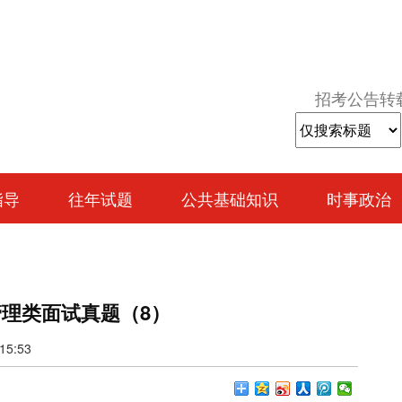
招考公告转
指导
往年试题
公共基础知识
时事政治
管理类面试真题（8）
5:53