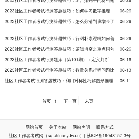
2023社区工作者考试行测答题技巧：组合排列中的材料题
06-26
2023社区工作者考试行测答题技巧：如何学习数字推理
06-26
2023社区工作者考试行测答题技巧：怎么分清到底增长了
06-26
几次
2023社区工作者考试行测答题技巧：行测朴素逻辑如何善
06-26
用假设
2023社区工作者考试行测答题技巧：逻辑填空之重点词句
06-26
对应
2023社区工作者考试行测题库（第101期）：定义判断
06-16
2023社区工作者考试行测答题技巧：数量关系行程问题比
06-13
例法
社区工作者考试行测答题技巧：利用对称性巧解图形推理
06-11
首页
1
下一页
末页
网站首页
关于本站
网站声明
联系方式
社区工作者考试网（sq.chinasydw.cn）| 苏ICP备19043157-3号