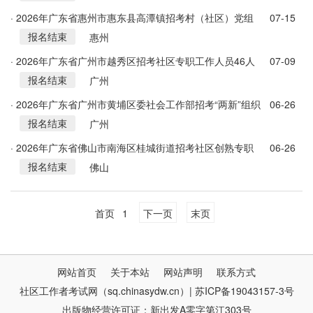
· 2026年广东省惠州市惠东县高潭镇招考村（社区）党组
07-15
报名结束
织书记、“两委”班子、村（居）民小组长储备人选57人公
惠州
告
· 2026年广东省广州市越秀区招考社区专职工作人员46人
07-09
报名结束
公告
广州
· 2026年广东省广州市黄埔区委社会工作部招考“两新”组织
06-26
报名结束
党建工作指导员公告
广州
· 2026年广东省佛山市南海区桂城街道招考社区创熟专职
06-26
报名结束
人员25人公告
佛山
首页
1
下一页
末页
网站首页
关于本站
网站声明
联系方式
社区工作者考试网（sq.chinasydw.cn）| 苏ICP备19043157-3号
出版物经营许可证：新出发A零字第江303号