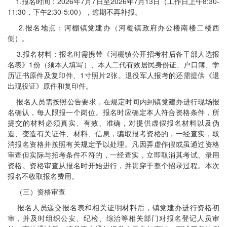
1.报名时间：2026年7月7日至2026年7月13日（工作日上午8:30-
11:30，下午2:30-5:00），逾期不再补报。
2.报名地点：河棚镇党建办（河棚镇政府办公楼南楼二楼西
侧）。
3.报名材料：报名时需携带《河棚镇公开招考村后备干部人选报
名表》1份（须本人填写）、本人二代有效居民身份证、户口簿、学
历证书原件及复印件、1寸照片2张。退役军人报考的还需提供《退
出现役证》原件和复印件。
报名人员需按照公告要求，在规定时间内到镇党建办进行现场报
名确认，每人限报一个岗位。报名时应确定本人符合资格条件，所
提交的材料必须真实、有效、准确，对提供虚假报名材料以及伪
造、变造有关证件、材料、信息，骗取报考资格的，一经查实，取
消报名资格并按照有关规定予以处理。凡因弄虚作假或虽通过资格
审查但实际与招考条件不符的，一经查实，立即取消其考试、录用
资格。资格审查从报名时开始进行，并贯穿于整个招录过程。本次
报名不收取报名费用。
（三）资格审查
报名人员递交报名表和相关证明材料后，镇党建办进行资格初
审，并及时组织公安、纪检、综治等相关部门对报名登记人员审