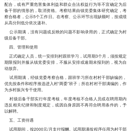
配合，或有严重危害集体利益和群众合法权益行为等不宜确定为后
备干部的情形的，取消资格。考察结果由镇党委集体研究确定，考
察合格者，公示5个工作日。在考察、公示环节出现缺额时，按成绩
从高分到低分依次递补。
公示期满，没有问题或反映的问题不影响录用的，正式确定为村
级后备干部。
四、管理和使用
正式确定人员，统一安排到村跟班学习，试用期3个月，须按规定
期限报到并服从镇党委安排，不服从安排或逾期未报到的，视为自
动放弃。
试用期满，经镇党委考察合格，跟班学习所在村村干部缺编的，
优先按条件和程序推选进入村“两委”班子；所在村村干部满编的，作
为乡村振兴专干使用。
村级后备干部实行年度考核，年度考核不合格人员或在聘用期内
违反相关纪律和制度规定，或因自身原因不再符合聘用条件的，予
以解聘。
五、工资待遇
试用期间，按2000元/月支付报酬。试用期满按程序任用为村干部