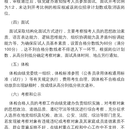
核，审核通过后，镇党建办通知报考人员参加面试。面试开考比例
为1:2，未达到开考比例的相应核减该岗位招录计划数或取消该岗
位。
（四）面试
面试采取结构化面试方式进行，主要考察报考人员的思想政治素
质、语言表达能力、逻辑思维能力、组织协调能力及矛盾纠纷调处
能力等。为确保应试人员基本素质，设置合格分数线为60分（满分
100分），达不到合格分数线者不得进入下一环节。根据岗位计划
数，从高分到低分确定考察对象。面试具体时间、地点另行通知。
（五）体检
体检由镇党委统一组织，体检标准参照《公务员录用体检通用标
准（试行）》等有关规定执行，费用考生自理。因体检不合格或自
动放弃出现缺额时，按成绩从高分到低分依次递补。
（六）考察和公示
体检合格人员的考察工作由镇党建办负责组织实施，对考察对象
的思想政治、道德品质、遵纪守法等情况进行综合考察，充分征求
人选所在地党组织及纪检、政法、公安、法院、综治等部门意见。
若发现被考察对象有违规违纪或考察对象及其家庭成员道德素质不
高、群众普遍反映不好，在镇村重点工程和中心工作中不支持、不