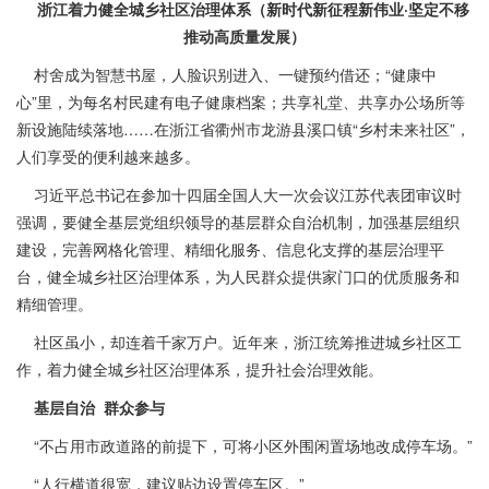
浙江着力健全城乡社区治理体系（新时代新征程新伟业·坚定不移
推动高质量发展）
村舍成为智慧书屋，人脸识别进入、一键预约借还；“健康中
心”里，为每名村民建有电子健康档案；共享礼堂、共享办公场所等
新设施陆续落地……在浙江省衢州市龙游县溪口镇“乡村未来社区”，
人们享受的便利越来越多。
习近平总书记在参加十四届全国人大一次会议江苏代表团审议时
强调，要健全基层党组织领导的基层群众自治机制，加强基层组织
建设，完善网格化管理、精细化服务、信息化支撑的基层治理平
台，健全城乡社区治理体系，为人民群众提供家门口的优质服务和
精细管理。
社区虽小，却连着千家万户。近年来，浙江统筹推进城乡社区工
作，着力健全城乡社区治理体系，提升社会治理效能。
基层自治 群众参与
“不占用市政道路的前提下，可将小区外围闲置场地改成停车场。”
“人行横道很宽，建议贴边设置停车区。”