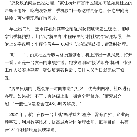
“您反映的问题已经处理。”家住杭州市富阳区银湖街道如意社区的
居民王雨婷，吃完晚饭后，手机收到一条这样的信息。信息中附有
链接，可查看现场详情照片。
早上出门时，王雨婷看到其车位附近消防箱玻璃发生破损，随即
拿出手机拍照，上传到“浙里办”小程序里的“村社智治”应用场景，并
附上文字说明：车库位号A—160处消防箱玻璃破损，请及时处理。
“叮——”，如意社区专职网格员董梦君手机上弹出一条消息，打开
一看，正是平台发来的事项推送。她快速响应“接诉即办”机制，指派
工作人员实地勘查，确认玻璃破损后，安排人员当日就完成了修
复。
“居民反馈的问题会第一时间推送到社区，优先由网格、社区进行
办理。如果处理不了，再逐级上报，街道全程督办。”董梦君介
绍：“一般性问题都会在48小时内解决。”
2021年，浙江在多平台上线“民呼我为”程序，聚焦百姓、企业高
频事项，利用数字技术，提高城乡社区治理效能。截至目前，共整
合181个社情民意反映渠道。