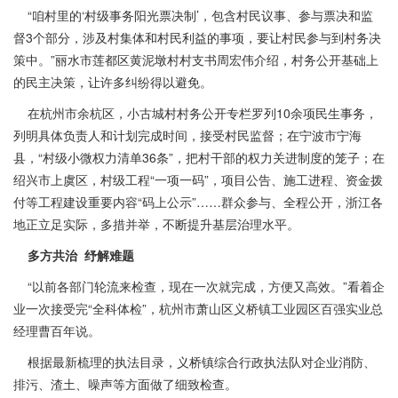
“咱村里的‘村级事务阳光票决制’，包含村民议事、参与票决和监
督3个部分，涉及村集体和村民利益的事项，要让村民参与到村务决
策中。”丽水市莲都区黄泥墩村村支书周宏伟介绍，村务公开基础上
的民主决策，让许多纠纷得以避免。
在杭州市余杭区，小古城村村务公开专栏罗列10余项民生事务，
列明具体负责人和计划完成时间，接受村民监督；在宁波市宁海
县，“村级小微权力清单36条”，把村干部的权力关进制度的笼子；在
绍兴市上虞区，村级工程“一项一码”，项目公告、施工进程、资金拨
付等工程建设重要内容“码上公示”……群众参与、全程公开，浙江各
地正立足实际，多措并举，不断提升基层治理水平。
多方共治 纾解难题
“以前各部门轮流来检查，现在一次就完成，方便又高效。”看着企
业一次接受完“全科体检”，杭州市萧山区义桥镇工业园区百强实业总
经理曹百年说。
根据最新梳理的执法目录，义桥镇综合行政执法队对企业消防、
排污、渣土、噪声等方面做了细致检查。