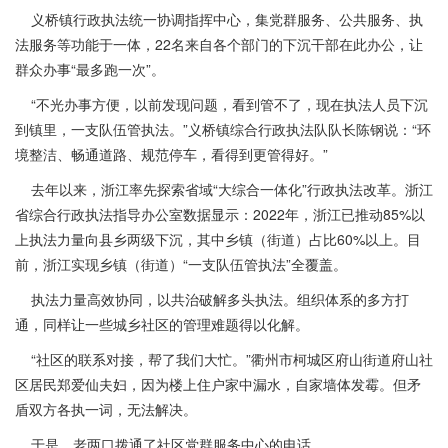
义桥镇行政执法统一协调指挥中心，集党群服务、公共服务、执
法服务等功能于一体，22名来自各个部门的下沉干部在此办公，让
群众办事“最多跑一次”。
“不光办事方便，以前发现问题，看到管不了，现在执法人员下沉
到镇里，一支队伍管执法。”义桥镇综合行政执法队队长陈钢说：“环
境整洁、畅通道路、规范停车，看得到更管得好。”
去年以来，浙江率先探索省域“大综合一体化”行政执法改革。浙江
省综合行政执法指导办公室数据显示：2022年，浙江已推动85%以
上执法力量向县乡两级下沉，其中乡镇（街道）占比60%以上。目
前，浙江实现乡镇（街道）“一支队伍管执法”全覆盖。
执法力量高效协同，以共治破解多头执法。组织体系的多方打
通，同样让一些城乡社区的管理难题得以化解。
“社区的联系对接，帮了我们大忙。”衢州市柯城区府山街道府山社
区居民郑爱仙夫妇，因为楼上住户家中漏水，自家墙体发霉。但矛
盾双方各执一词，无法解决。
于是，老两口拨通了社区党群服务中心的电话。