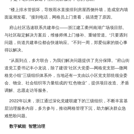
“楼上排水管损坏，导致雨水直接排到房屋西侧外墙，造成室内墙
面返潮发霉。”接到电话，网格员上门查看，搞清楚了原因。
府山社区迅速联系共建单位——浙江建工衢州南湖广场项目部。
与社区敲定解决方案后，维修师傅上门修补、重铺管道。“只要遇到
问题，街道共建单位都会快速响应。”不到一周，郑爱仙家的烦心事
得以解决。
“从面到点，多方联合，为我们解决问题提供了充分保障。”府山街
道党工委书记丰小龙说，除了建强“社区大党委—网格党支部—微网
格党小组”三级组织体系外，当地还有一支由以小区党支部统领业委
会、物业、社会组织等力量组成的“红色物业”，提供项目改造、矛盾
调解、志愿走访等服务。
2022年以来，浙江通过深化党建联建下的三级组织，不断丰富基
层治理服务内容，多方参与，推动网格管理下沉，助力解决群众急
难愁盼问题。
数字赋能 智慧治理