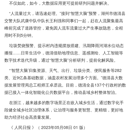
不仅如此，如今，大数据应用更可提前研判问题并解决。
“人流量过大，请迅速处理。”接到“智慧大脑”预警，湖州市德清县
交警大队武康中队中队长王利强和同事们一起，赶在人流聚集最高
峰前完成了道路管控，避免因人流车流量过大产生事故隐患，全程
用时不到5分钟。
垃圾焚烧预警、提示村内违规摆放搭建、汛期降雨河湖水位动态
播报……日常生活中，德清借助地理信息、遥感测绘、人工智能等
数字技术迭代升级，通过“智慧大脑”分析研判，提前化解风险。
“‘智慧大脑’归集资源、天气、出行、垃圾分类、便民服务等282
类、近9亿条基础数据，涵盖农村发展治理多个方面。”德清县大数
据发展管理局总工程师王卓丞说。目前，德清全县137个行政村的数
据已接入一体化智能化公共数据平台，推动县域乡村整体智治。
在浙江，越来越多的数字场景正在嵌入城乡生活，通过数字化手
段健全城乡社区治理体系，让治理与服务更智慧、更精细，更好地
助力经济社会高质量发展。
《 人民日报 》（ 2023年05月08日 01 版）