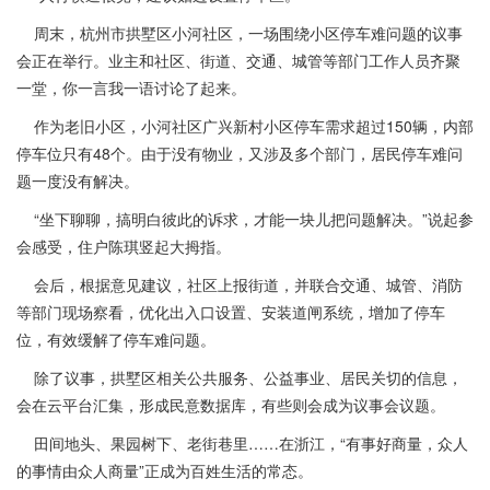
周末，杭州市拱墅区小河社区，一场围绕小区停车难问题的议事
会正在举行。业主和社区、街道、交通、城管等部门工作人员齐聚
一堂，你一言我一语讨论了起来。
作为老旧小区，小河社区广兴新村小区停车需求超过150辆，内部
停车位只有48个。由于没有物业，又涉及多个部门，居民停车难问
题一度没有解决。
“坐下聊聊，搞明白彼此的诉求，才能一块儿把问题解决。”说起参
会感受，住户陈琪竖起大拇指。
会后，根据意见建议，社区上报街道，并联合交通、城管、消防
等部门现场察看，优化出入口设置、安装道闸系统，增加了停车
位，有效缓解了停车难问题。
除了议事，拱墅区相关公共服务、公益事业、居民关切的信息，
会在云平台汇集，形成民意数据库，有些则会成为议事会议题。
田间地头、果园树下、老街巷里……在浙江，“有事好商量，众人
的事情由众人商量”正成为百姓生活的常态。