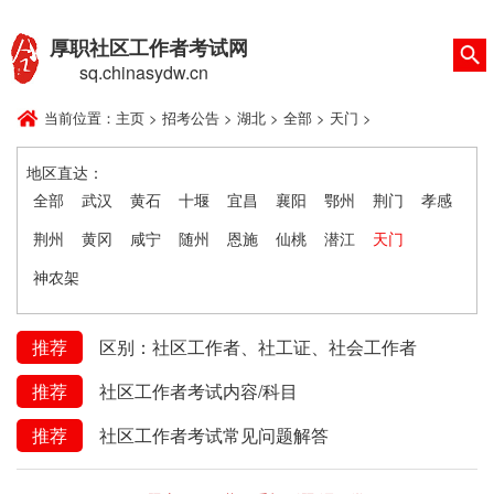
厚职社区工作者考试网
sq.chinasydw.cn
当前位置：
主页
>
招考公告
>
湖北
>
全部
>
天门
>
地区直达：
全部
武汉
黄石
十堰
宜昌
襄阳
鄂州
荆门
孝感
荆州
黄冈
咸宁
随州
恩施
仙桃
潜江
天门
神农架
推荐
区别：社区工作者、社工证、社会工作者
推荐
社区工作者考试内容/科目
推荐
社区工作者考试常见问题解答