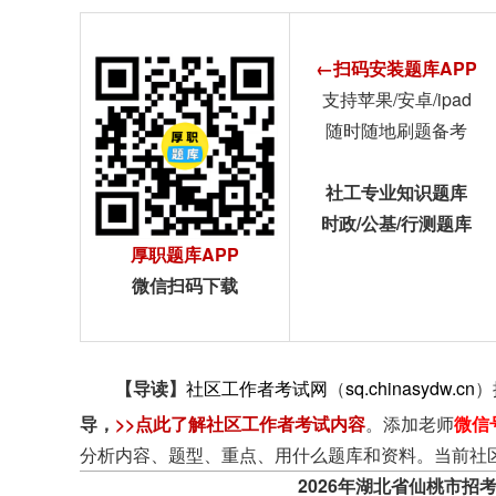
←扫码安装题库APP
支持苹果/安卓/ipad
随时随地刷题备考
社工专业知识题库
时政/公基/行测题库
厚职题库APP
微信扫码下载
【导读】
社区工作者考试网
（
sq.chinasydw.cn
）
导
，
>>点此了解社区工作者考试内容
。添加老师
微信
分析内容、题型、重点、用什么题库和资料。当前社
2026年湖北省仙桃市招