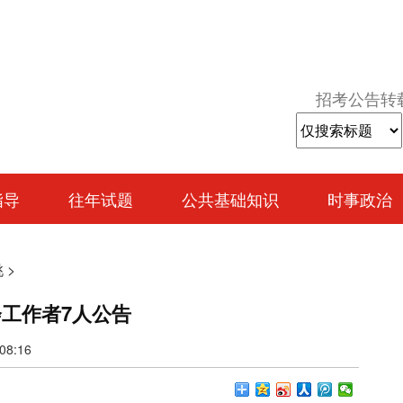
招考公告转
指导
往年试题
公共基础知识
时事政治
桃
>
会工作者7人公告
8:16