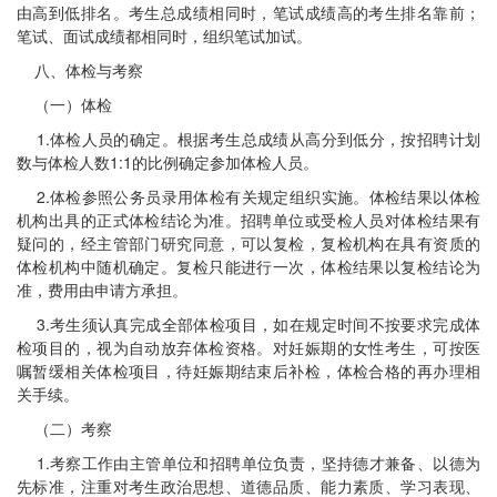
由高到低排名。考生总成绩相同时，笔试成绩高的考生排名靠前；
笔试、面试成绩都相同时，组织笔试加试。
八、体检与考察
（一）体检
1.体检人员的确定。根据考生总成绩从高分到低分，按招聘计划
数与体检人数1:1的比例确定参加体检人员。
2.体检参照公务员录用体检有关规定组织实施。体检结果以体检
机构出具的正式体检结论为准。招聘单位或受检人员对体检结果有
疑问的，经主管部门研究同意，可以复检，复检机构在具有资质的
体检机构中随机确定。复检只能进行一次，体检结果以复检结论为
准，费用由申请方承担。
3.考生须认真完成全部体检项目，如在规定时间不按要求完成体
检项目的，视为自动放弃体检资格。对妊娠期的女性考生，可按医
嘱暂缓相关体检项目，待妊娠期结束后补检，体检合格的再办理相
关手续。
（二）考察
1.考察工作由主管单位和招聘单位负责，坚持德才兼备、以德为
先标准，注重对考生政治思想、道德品质、能力素质、学习表现、