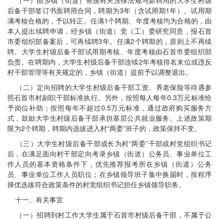
（一）由乡镇（街道）依据有关法律法规与新聘用的大学生村级
后备干部签订书面聘用合同，聘期为3年（含试用期1年）。试用期
满考核合格的，予以转正。任满1个聘期、年度考核均为合格的，由
本人提出续聘申请，经乡镇（街道）党（工）委研究同意，报石首
市委组织部备案后，可再续聘3年。任满2个聘期的，原则上不再续
聘。大学生村级后备干部试用期考核、年度考核由石首市委组织部
负责。在聘期内，大学生村级后备干部连续2年考核排名末位或违反
村干部管理等有关规定的，乡镇（街道）提前予以调整退出。
（二）定向招聘的大学生村级后备干部工资、养老保险等待遇参
照石首市村副职干部标准执行。另外，按照每人每年0.3万元标准给
予岗位补助；按照每年不超过0.5万元标准，通过政府购买服务方
式，鼓励大学生村级后备干部承担基层公共就业服务。上述政策期
限为2个聘期，聘期内选拔进入村“两委”班子的，政策保持不变。
（三）大学生村级后备干部成长为村“两委”干部或村党组织书记
后，在满足面向村干部定向考录乡镇（街道）公务员、事业单位工
作人员的基本资格条件下，优先推荐报考所在乡镇（街道）公务
员、事业单位工作人员职位；在乡镇领导班子集中换届时，按程序
择优选拔符合政策条件的村党组织书记担任乡镇领导职务。
十一、有关事宜
（一）招聘到村工作大学生属于石首市村级后备干部，不属于公