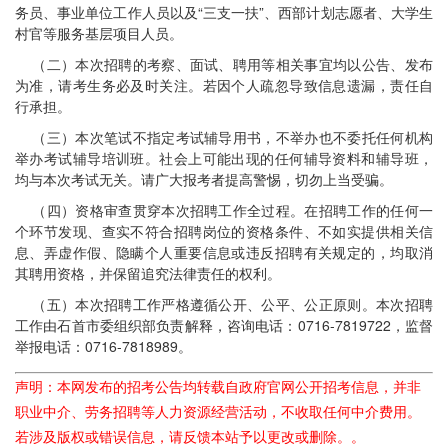
务员、事业单位工作人员以及“三支一扶”、西部计划志愿者、大学生
村官等服务基层项目人员。
（二）本次招聘的考察、面试、聘用等相关事宜均以公告、发布
为准，请考生务必及时关注。若因个人疏忽导致信息遗漏，责任自
行承担。
（三）本次笔试不指定考试辅导用书，不举办也不委托任何机构
举办考试辅导培训班。社会上可能出现的任何辅导资料和辅导班，
均与本次考试无关。请广大报考者提高警惕，切勿上当受骗。
（四）资格审查贯穿本次招聘工作全过程。在招聘工作的任何一
个环节发现、查实不符合招聘岗位的资格条件、不如实提供相关信
息、弄虚作假、隐瞒个人重要信息或违反招聘有关规定的，均取消
其聘用资格，并保留追究法律责任的权利。
（五）本次招聘工作严格遵循公开、公平、公正原则。本次招聘
工作由石首市委组织部负责解释，咨询电话：0716-7819722，监督
举报电话：0716-7818989。
声明：本网发布的招考公告均转载自政府官网公开招考信息，并非
职业中介、劳务招聘等人力资源经营活动，不收取任何中介费用。
若涉及版权或错误信息，请反馈本站予以更改或删除。。