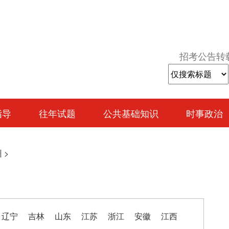
招考公告转
指导
往年试题
公共基础知识
时事政治
州
>
辽宁
吉林
山东
江苏
浙江
安徽
江西