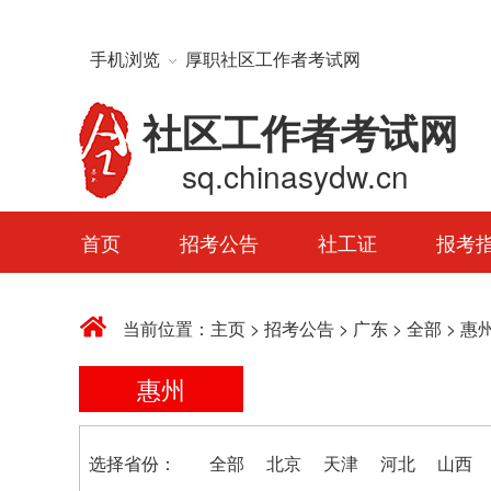
手机浏览
厚职社区工作者考试网
社区工作者考试网
sq.chinasydw.cn
首页
招考公告
社工证
报考
当前位置：
主页
>
招考公告
>
广东
>
全部
>
惠
惠州
选择省份：
全部
北京
天津
河北
山西