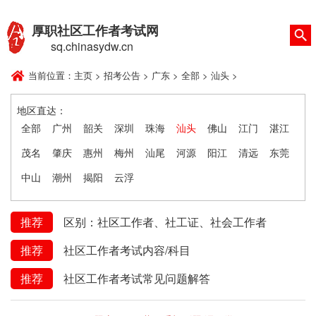
厚职社区工作者考试网
sq.chinasydw.cn
当前位置：
主页
>
招考公告
>
广东
>
全部
>
汕头
>
地区直达：
全部
广州
韶关
深圳
珠海
汕头
佛山
江门
湛江
茂名
肇庆
惠州
梅州
汕尾
河源
阳江
清远
东莞
中山
潮州
揭阳
云浮
推荐
区别：社区工作者、社工证、社会工作者
推荐
社区工作者考试内容/科目
推荐
社区工作者考试常见问题解答