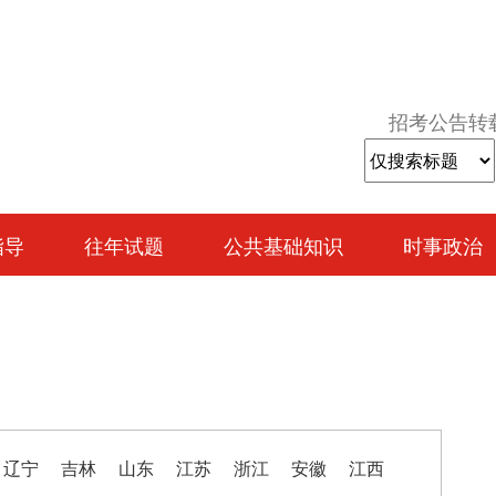
招考公告转
指导
往年试题
公共基础知识
时事政治
辽宁
吉林
山东
江苏
浙江
安徽
江西