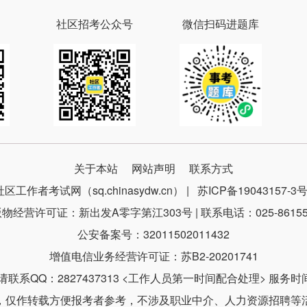
社区招考公众号
微信扫码进题库
关于本站
网站声明
联系方式
社区工作者考试网（sq.chinasydw.cn） |
苏ICP备19043157-3
物经营许可证：新出发A零字第江303号 | 联系电话：025-86155
公安备案号：32011502011432
增值电信业务经营许可证：苏B2-20201741
系QQ：2827437313 <工作人员第一时间配合处理> 服务时间：9
，仅作转载方便报考者参考，不涉及职业中介、人力资源招聘等