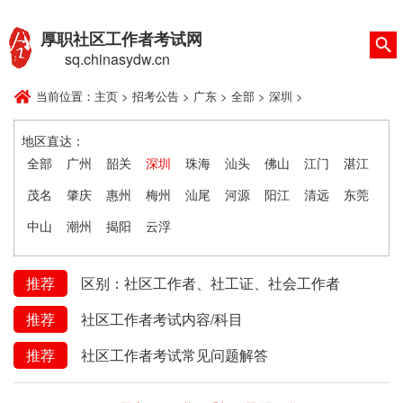
厚职社区工作者考试网
sq.chinasydw.cn
当前位置：
主页
>
招考公告
>
广东
>
全部
>
深圳
>
地区直达：
全部
广州
韶关
深圳
珠海
汕头
佛山
江门
湛江
茂名
肇庆
惠州
梅州
汕尾
河源
阳江
清远
东莞
中山
潮州
揭阳
云浮
推荐
区别：社区工作者、社工证、社会工作者
推荐
社区工作者考试内容/科目
推荐
社区工作者考试常见问题解答