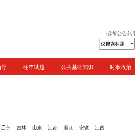
招考公告转
指导
往年试题
公共基础知识
时事政治
辽宁
吉林
山东
江苏
浙江
安徽
江西