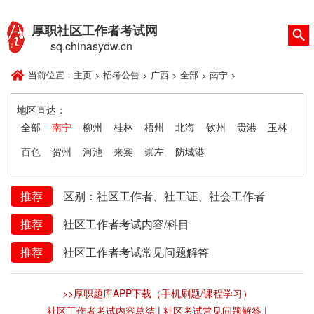
厚职社区工作者考试网
sq.chinasydw.cn
当前位置：
主页
>
招考公告
>
广西
>
全部
>
南宁
>
地区直达：
全部
南宁
柳州
桂林
梧州
北海
钦州
贵港
玉林
百色
贺州
河池
来宾
崇左
防城港
推荐
区别：社区工作者、社工证、社会工作者
推荐
社区工作者考试内容/科目
推荐
社区工作者考试常见问题解答
>>厚职题库APP下载（手机刷题/课程学习）
社区工作者考试内容总结
|
社区考试常见问题解答
|