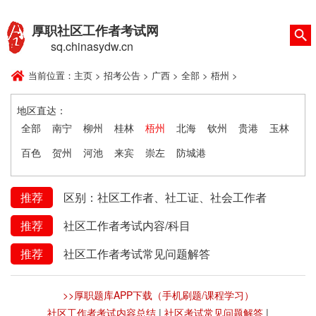
厚职社区工作者考试网
sq.chinasydw.cn
当前位置：
主页
>
招考公告
>
广西
>
全部
>
梧州
>
地区直达：
全部
南宁
柳州
桂林
梧州
北海
钦州
贵港
玉林
百色
贺州
河池
来宾
崇左
防城港
推荐
区别：社区工作者、社工证、社会工作者
推荐
社区工作者考试内容/科目
推荐
社区工作者考试常见问题解答
>>厚职题库APP下载（手机刷题/课程学习）
社区工作者考试内容总结
|
社区考试常见问题解答
|