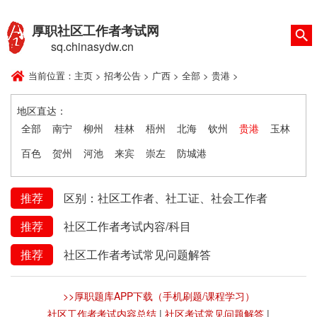
厚职社区工作者考试网
sq.chinasydw.cn
当前位置：
主页
>
招考公告
>
广西
>
全部
>
贵港
>
地区直达：
全部
南宁
柳州
桂林
梧州
北海
钦州
贵港
玉林
百色
贺州
河池
来宾
崇左
防城港
推荐
区别：社区工作者、社工证、社会工作者
推荐
社区工作者考试内容/科目
推荐
社区工作者考试常见问题解答
>>厚职题库APP下载（手机刷题/课程学习）
社区工作者考试内容总结
|
社区考试常见问题解答
|