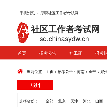
手机浏览
厚职社区工作者考试网
社区工作者考试网
sq.chinasydw.cn
首页
招考公告
社工证
报考
当前位置：
主页
>
招考公告
>
河南
>
全部
>
郑
郑州
选择省份：
全部
北京
天津
河北
山西