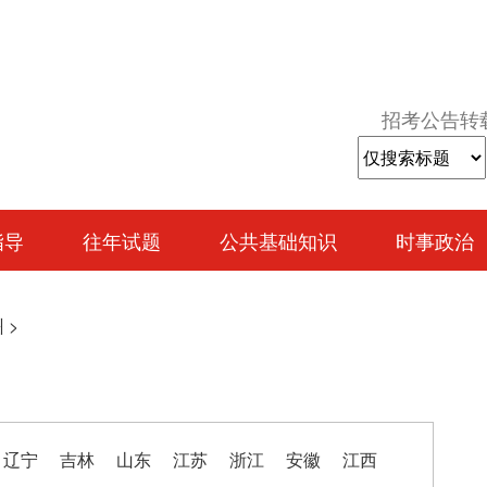
招考公告转
指导
往年试题
公共基础知识
时事政治
州
>
辽宁
吉林
山东
江苏
浙江
安徽
江西