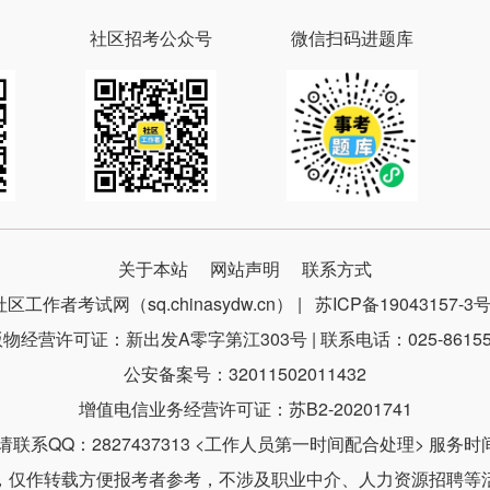
社区招考公众号
微信扫码进题库
关于本站
网站声明
联系方式
社区工作者考试网（sq.chinasydw.cn） |
苏ICP备19043157-3
物经营许可证：新出发A零字第江303号 | 联系电话：025-86155
公安备案号：32011502011432
增值电信业务经营许可证：苏B2-20201741
系QQ：2827437313 <工作人员第一时间配合处理> 服务时间：9
，仅作转载方便报考者参考，不涉及职业中介、人力资源招聘等