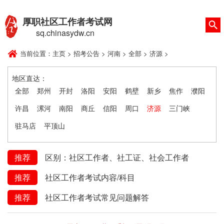
厚职社区工作者考试网
sq.chinasydw.cn
当前位置：
主页
>
招考公告
>
河南
>
全部
>
济源
>
地区直达：
全部
郑州
开封
洛阳
安阳
鹤壁
新乡
焦作
濮阳
许昌
漯河
南阳
商丘
信阳
周口
济源
三门峡
驻马店
平顶山
推荐
区别：社区工作者、社工证、社会工作者
推荐
社区工作者考试内容/科目
推荐
社区工作者考试常见问题解答