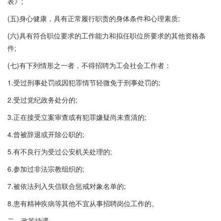
表》;
(五)身心健康，具有正常履行职责的身体条件和心理素质;
(六)具有符合职位要求的工作能力和拟任职位所要求的其他资格条
件;
(七)有下列情形之一者，不得招聘为工会社会工作者：
1.受过刑事处罚或因犯罪情节轻微免于刑事处罚的;
2.受过党纪政务处分的;
3.正在接受立案审查或有犯罪嫌疑尚未查清的;
4.曾被辞退或开除公职的;
5.有不良行为受过公安机关处理的;
6.参加过非法宗教组织的;
7.被依法列入失信联合惩戒对象名单的;
8.患有精神疾病等其他不宜从事招聘岗位工作的。
二、政策待遇