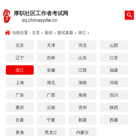
厚职社区工作者考试网
sq.chinasydw.cn
当前位置：
主页
>
面试
>
面试真题
>
浙江
>
北京
天津
河北
山西
辽宁
吉林
山东
江苏
浙江
安徽
江西
福建
上海
湖北
湖南
河南
广东
广西
海南
四川
重庆
云南
贵州
陕西
甘肃
宁夏
新疆
西藏
青海
黑龙江
内蒙古