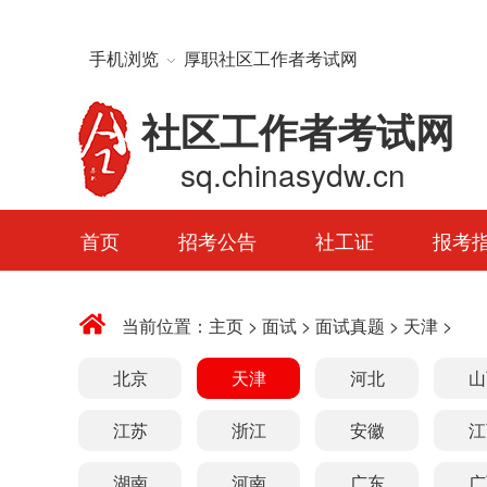
手机浏览
厚职社区工作者考试网
社区工作者考试网
sq.chinasydw.cn
首页
招考公告
社工证
报考
当前位置：
主页
>
面试
>
面试真题
>
天津
>
北京
天津
河北
山
江苏
浙江
安徽
江
湖南
河南
广东
广