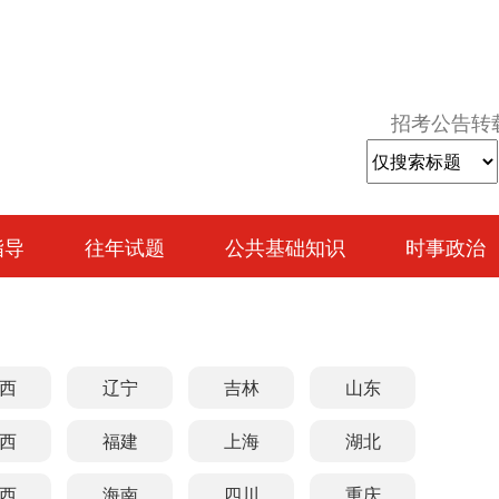
招考公告转
指导
往年试题
公共基础知识
时事政治
西
辽宁
吉林
山东
西
福建
上海
湖北
西
海南
四川
重庆