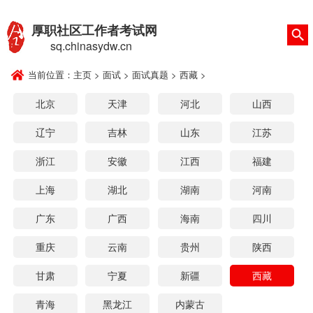
厚职社区工作者考试网
sq.chinasydw.cn
当前位置：
主页
>
面试
>
面试真题
>
西藏
>
北京
天津
河北
山西
辽宁
吉林
山东
江苏
浙江
安徽
江西
福建
上海
湖北
湖南
河南
广东
广西
海南
四川
重庆
云南
贵州
陕西
甘肃
宁夏
新疆
西藏
青海
黑龙江
内蒙古