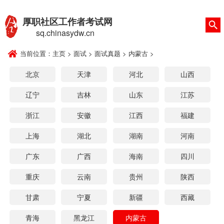
厚职社区工作者考试网
sq.chinasydw.cn
当前位置：
主页
>
面试
>
面试真题
>
内蒙古
>
北京
天津
河北
山西
辽宁
吉林
山东
江苏
浙江
安徽
江西
福建
上海
湖北
湖南
河南
广东
广西
海南
四川
重庆
云南
贵州
陕西
甘肃
宁夏
新疆
西藏
青海
黑龙江
内蒙古