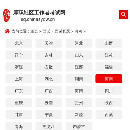
厚职社区工作者考试网
sq.chinasydw.cn
当前位置：
主页
>
面试
>
面试真题
>
河南
>
北京
天津
河北
山西
辽宁
吉林
山东
江苏
浙江
安徽
江西
福建
上海
湖北
湖南
河南
广东
广西
海南
四川
重庆
云南
贵州
陕西
甘肃
宁夏
新疆
西藏
青海
黑龙江
内蒙古