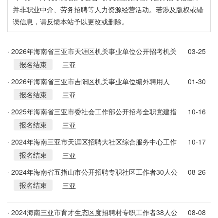
并非职业中介、劳务招聘等人力资源经营活动。若涉及版权或错
误信息，请反馈本站予以更改或删除。
· 2026年海南省三亚市天涯区机关事业单位公开招考机关
03-25
报名结束
事业单位雇员、村(社区)专职网格员及专职村(社区)工作者
三亚
460人储备库公告(第1号)
· 2026年海南省三亚市吉阳区机关事业单位编外聘用人
01-30
报名结束
员、村(社区)工作人员储备库公开(考核)招考200人公告(第
三亚
1号)
· 2025年海南省三亚市委社会工作部公开招考全职党建指
10-16
报名结束
导员公告(第1号)
三亚
· 2024年海南三亚市天涯区招聘大社区综合服务中心工作
10-17
报名结束
人员30人公告（第1号）
三亚
· 2024年海南省五指山市公开招聘专职社区工作者30人公
08-26
报名结束
告
三亚
· 2024海南三亚市育才生态区度招聘村专职工作者38人公
08-08