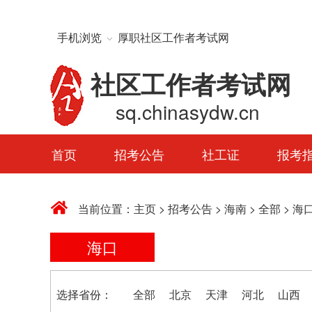
手机浏览
厚职社区工作者考试网
社区工作者考试网
sq.chinasydw.cn
首页
招考公告
社工证
报考
当前位置：
主页
>
招考公告
>
海南
>
全部
>
海
海口
选择省份：
全部
北京
天津
河北
山西