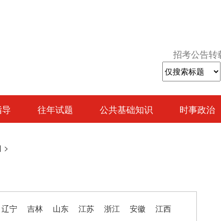
招考公告转
指导
往年试题
公共基础知识
时事政治
口
>
辽宁
吉林
山东
江苏
浙江
安徽
江西