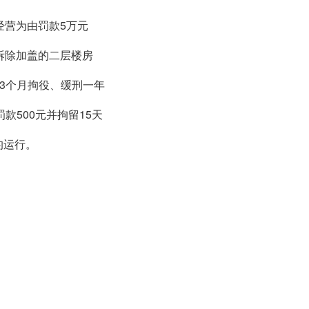
经营为由罚款5万元
拆除加盖的二层楼房
处3个月拘役、缓刑一年
500元并拘留15天
的运行。