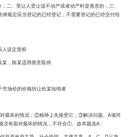
分；二、受让人受让该不动产或者动产时是善意的；三、
法律规定应当登记的已经登记，不需要登记的已经交付给
权人设定质权
陈某，陈某适用善意取得
于市场价的价格转让给某知情者
面对最坏的情况；②精神上先接受它；③解决问题。A项符
项没有面对最坏的情况，不符合①。故本题选A。
信息是政府主导、社会协同、共建共享。A、C、D三项