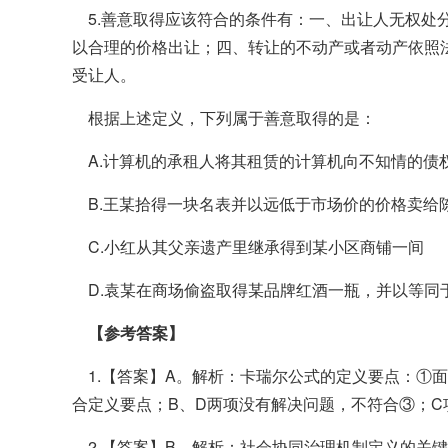
5.善意取得应该符合的条件有：一、出让人无权处
以合理的价格出让；四、转让的不动产或者动产依照
受让人。
根据上述定义，下列属于善意取得的是：
A.计算机的承租人将其租赁的计算机向不知情的债
B.王某拾得一块名表并以远低于市场价的价格卖给
C.小红从其父亲遗产里继承得到某小区商铺一间
D.袁某在商场偷盗取得某品牌红酒一瓶，并以等同
【参考答案】
1.【答案】A。解析：卡瑞尔公式的定义要点：①
合定义要点；B、D两项没有解决问题，不符合③；C
2.【答案】B。解析：社会协同治理机制定义的关键