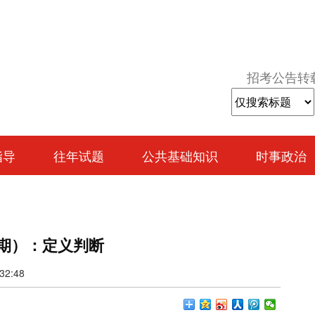
招考公告转
指导
往年试题
公共基础知识
时事政治
1期）：定义判断
2:48