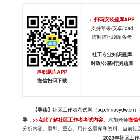
←扫码安装题库APP
支持苹果/安卓/ipad
随时随地刷题备考
社工专业知识题库
时政/公基/行测题库
厚职题库APP
微信扫码下载
【导读】
社区工作者考试网
（
sq.chinasydw.cn
）
导
，
>>点此了解社区工作者考试内容
。添加老师
微信
分析内容、题型、重点、用什么题库和资料。当前社
2023年社区工