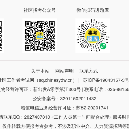
社区招考公众号
微信扫码进题库
关于本站
网站声明
联系方式
社区工作者考试网（sq.chinasydw.cn） |
苏ICP备19043157-3
物经营许可证：新出发A零字第江303号 | 联系电话：025-86155
公安备案号：32011502011432
增值电信业务经营许可证：苏B2-20201741
系QQ：2827437313 <工作人员第一时间配合处理> 服务时间：9
，仅作转载方便报考者参考，不涉及职业中介、人力资源招聘等