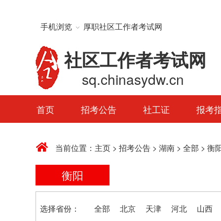
手机浏览
厚职社区工作者考试网
社区工作者考试网
sq.chinasydw.cn
首页
招考公告
社工证
报考
当前位置：
主页
>
招考公告
>
湖南
>
全部
>
衡
衡阳
选择省份：
全部
北京
天津
河北
山西