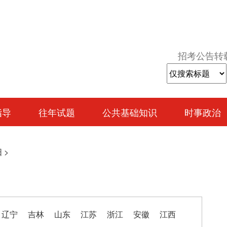
招考公告转
指导
往年试题
公共基础知识
时事政治
阳
>
辽宁
吉林
山东
江苏
浙江
安徽
江西