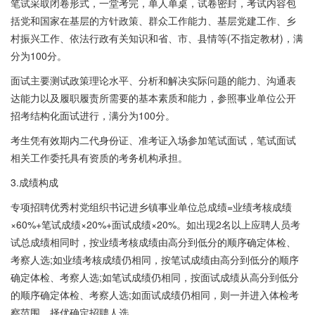
笔试采取闭卷形式，一堂考完，单人单桌，试卷密封，考试内容包
括党和国家在基层的方针政策、群众工作能力、基层党建工作、乡
村振兴工作、依法行政有关知识和省、市、县情等(不指定教材)，满
分为100分。
面试主要测试政策理论水平、分析和解决实际问题的能力、沟通表
达能力以及履职履责所需要的基本素质和能力，参照事业单位公开
招考结构化面试进行，满分为100分。
考生凭有效期内二代身份证、准考证入场参加笔试面试，笔试面试
相关工作委托具有资质的考务机构承担。
3.成绩构成
专项招聘优秀村党组织书记进乡镇事业单位总成绩=业绩考核成绩
×60%+笔试成绩×20%+面试成绩×20%。如出现2名以上应聘人员考
试总成绩相同时，按业绩考核成绩由高分到低分的顺序确定体检、
考察人选;如业绩考核成绩仍相同，按笔试成绩由高分到低分的顺序
确定体检、考察人选;如笔试成绩仍相同，按面试成绩从高分到低分
的顺序确定体检、考察人选;如面试成绩仍相同，则一并进入体检考
察范围，择优确定招聘人选。