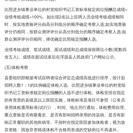
比照进乡镇事业单位的村党组织书记工资标准核定岗位报酬总成绩=
业绩考核成绩×100%。如出现2名以上应聘人员业绩考核成绩相同
时，按实地查验评分由高分到低分的顺序确定考察人选;如实地查验
评分仍相同，按群众测评评分从高分到低分的顺序确定考察人选;如
群众测评评分仍相同，择优确定比照核定报酬人选。
业绩考核成绩、笔试成绩、面试成绩和总成绩保留两位小数(尾数四
舍五入)。成绩在面试结束后在浑源县人民政府门户网站公示。
(五)体检考察
县委组织部根据考试应聘者综合评定总成绩高低进行排序，按计划
招聘人数1：1的比例确定体检人选。比照进乡镇事业单位的村党组
织书记工资标准核定岗位报酬的人选不进行体检。体检安排在指定
的有资质的县级及以上医院实施，体检标准及项目可参照《公务员
录用体检通用标准(试行)》，时间、地点另行通知，体检费用自理。
重点查验是否有吸毒史、是否有影响招聘录用的传染病、是否有影
响正常履职的其他疾病等。不按时在指定医院参加体检者，视为放
弃资格。因放弃资格或体检不合格而形成的空缺岗位不再递补。