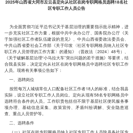
2025年山西省大同市左云县定向从社区在岗专职网格员选聘18名社
区专职工作人员公告
为全面贯彻习近平总书记关于基层治理的重要指示批示精神，进
一步充实社区工作力量，根据中共中央办公厅、国务院办公厅《关
于加强社区工作者队伍建设的意见》、中共山西省委政法委员会、
中共山西省委社会工作部《关于印发〈社区专职网格员纳入社区专
职工作人员管理的工作方案〉的通知》（晋政法〔2024〕48号）、
《关于破解基层治理“小马拉大车”突出问题的若干措施》等要求，结
合我县实际，决定定向从社区在岗专职网格员中选聘社区专职工作
人员。现将有关事项公告如下：
一、选聘岗位
按照每万人城镇常住人口配备社区工作者18人的标准，结合我县
实际，设立社区专职工作人员岗位。定向从现有58名专职网格员中
选聘符合条件的人员。工作职责包括但不限于基层社区便民服务事
项办理、基础信息采集、政策宣传、矛盾纠纷调解、安全隐患巡
查、重点人员管护等。
二、选聘条件
（一）社区在岗专职网格员纳入社区专职工作人员除具备社区专