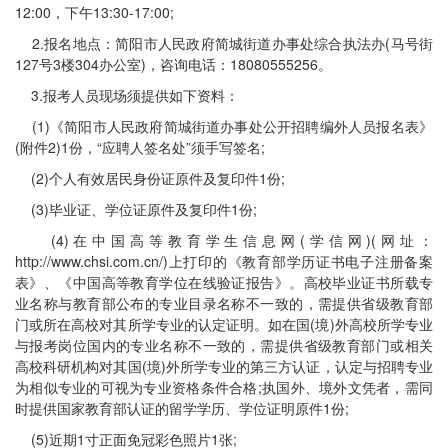
12:00，下午13:30-17:00;
2.报名地点：简阳市人民政府简城街道办事处综合执法办(马号街
127号3楼304办公室)，咨询电话：18080555256。
3.报考人员现场须提供如下资料：
(1)《简阳市人民政府简城街道办事处公开招聘编外人员报名表》
(附件2)1份，“应聘人签名处”须手写签名;
(2)个人有效居民身份证原件及复印件1份;
(3)毕业证、学位证原件及复印件1份;
(4)在中国高等教育学生信息网(学信网)(网址：
http://www.chsi.com.cn/)上打印的《教育部学历证书电子注册备案
表》、《中国高等教育学位在线验证报告》。高校毕业证书所载专
业名称与教育部公布的专业目录名称不一致的，需提供省级教育部
门或所在高校对其所学专业的认定证明。如在国(境)外高校所学专业
与报考岗位国内的专业名称不一致的，需提供省级教育部门或相关
高校科研机构对其国(境)外所学专业的第三方认证，认定与招聘专业
为相似专业的可视为专业资格条件合格;执国外、境外文凭者，需同
时提供国家教育部认证的留学学历、学位证明原件1份;
(5)近期1寸正面免冠彩色照片1张;