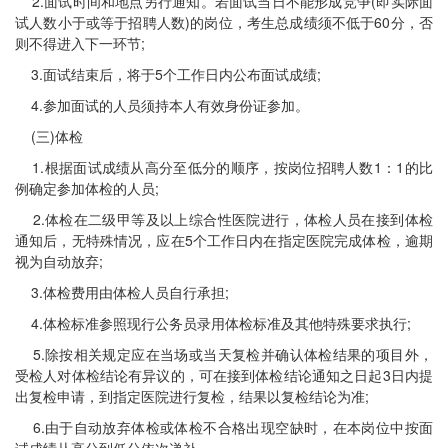
2.面试时间和地点另行通知。若面试当日不能形成竞争(即实际面
试人数小于或等于招聘人数)的岗位，考生总成绩须不低于60分，否
则不得进入下一环节;
3.面试结束后，将于5个工作日内公布面试成绩;
4.参加面试的人员须持本人有效身份证参加。
(三)体检
1.根据面试成绩从高分至低分的顺序，按岗位招聘人数1：1的比
例确定参加体检的人员;
2.体检在二级甲等及以上综合性医院进行，体检人员在接到体检
通知后，无特殊情况，应在5个工作日内在指定医院完成体检，逾期
视为自动放弃;
3.体检费用由体检人员自行承担;
4.体检标准参照现行公务员录用体检标准及其他特殊要求执行;
5.除按相关规定应在当场或当天复检并确认体检结果的项目外，
受检人对体检结论有异议的，可在接到体检结论通知之日起3日内提
出复检申请，到指定医院进行复检，结果以复检结论为准;
6.由于自动放弃体检或体检不合格出现空缺时，在本岗位中按面