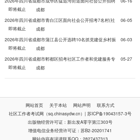
2026年四川省成都市成华区猛追湾街道面向社会公开招聘
06-16
即将截止
社区工作人员4名公告
成都
2026年四川省成都市青白江区面向社会公开招考7名村(社
06-05
即将截止
区)组织员(第三批)的公告
成都
2026年四川省成都市蒲江县公开选聘10名抓党建促乡村振
06-03
即将截止
兴首席顾问公告
成都
2026年四川省成都市郫都区招考社区工作者和党建服务专
05-27
即将截止
员120名公告汇总
成都
网站首页
关于本站
网站声明
联系方式
社区工作者考试网（sq.chinasydw.cn）| 苏ICP备19043157-3号
出版物经营许可证：新出发A零字第江303号
增值电信业务经营许可证：苏B2-20201741
网站内容有误请联系QQ：2827437313