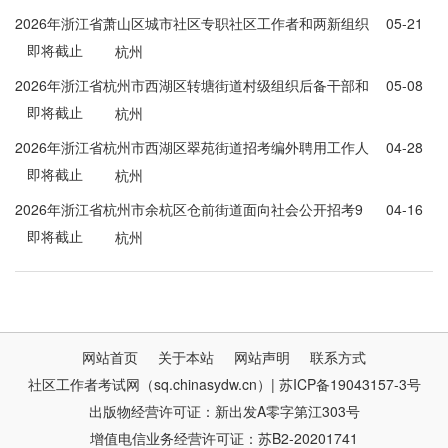
2026年浙江省萧山区城市社区专职社区工作者和两新组织
05-21
即将截止
专职党务工作者公开招考94人公告
杭州
2026年浙江省杭州市西湖区转塘街道村级组织后备干部和
05-08
即将截止
出纳人员招考12人公告
杭州
2026年浙江省杭州市西湖区翠苑街道招考编外聘用工作人
04-28
即将截止
员8人公告
杭州
2026年浙江省杭州市余杭区仓前街道面向社会公开招考9
04-16
即将截止
名村务工作者公告
杭州
网站首页
关于本站
网站声明
联系方式
社区工作者考试网（sq.chinasydw.cn）| 苏ICP备19043157-3号
出版物经营许可证：新出发A零字第江303号
增值电信业务经营许可证：苏B2-20201741