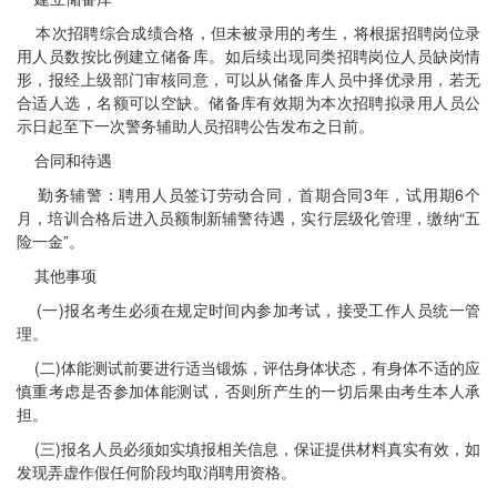
本次招聘综合成绩合格，但未被录用的考生，将根据招聘岗位录
用人员数按比例建立储备库。如后续出现同类招聘岗位人员缺岗情
形，报经上级部门审核同意，可以从储备库人员中择优录用，若无
合适人选，名额可以空缺。储备库有效期为本次招聘拟录用人员公
示日起至下一次警务辅助人员招聘公告发布之日前。
合同和待遇
勤务辅警：聘用人员签订劳动合同，首期合同3年，试用期6个
月，培训合格后进入员额制新辅警待遇，实行层级化管理，缴纳“五
险一金”。
其他事项
(一)报名考生必须在规定时间内参加考试，接受工作人员统一管
理。
(二)体能测试前要进行适当锻炼，评估身体状态，有身体不适的应
慎重考虑是否参加体能测试，否则所产生的一切后果由考生本人承
担。
(三)报名人员必须如实填报相关信息，保证提供材料真实有效，如
发现弄虚作假任何阶段均取消聘用资格。