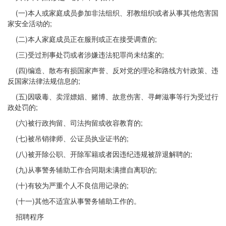
(一)本人或家庭成员参加非法组织、邪教组织或者从事其他危害国
家安全活动的;
(二)本人家庭成员正在服刑或正在接受调查的;
(三)受过刑事处罚或者涉嫌违法犯罪尚未结案的;
(四)编造、散布有损国家声誉、反对党的理论和路线方针政策、违
反国家法律法规信息的;
(五)因吸毒、卖淫嫖娼、赌博、故意伤害、寻衅滋事等行为受过行
政处罚的;
(六)被行政拘留、司法拘留或收容教育的;
(七)被吊销律师、公证员执业证书的;
(八)被开除公职、开除军籍或者因违纪违规被辞退解聘的;
(九)从事警务辅助工作合同期未满擅自离职的;
(十)有较为严重个人不良信用记录的;
(十一)其他不适宜从事警务辅助工作的。
招聘程序