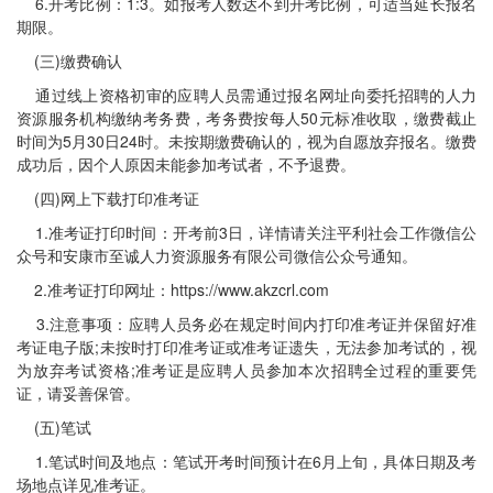
6.开考比例：1:3。如报考人数达不到开考比例，可适当延长报名
期限。
(三)缴费确认
通过线上资格初审的应聘人员需通过报名网址向委托招聘的人力
资源服务机构缴纳考务费，考务费按每人50元标准收取，缴费截止
时间为5月30日24时。未按期缴费确认的，视为自愿放弃报名。缴费
成功后，因个人原因未能参加考试者，不予退费。
(四)网上下载打印准考证
1.准考证打印时间：开考前3日，详情请关注平利社会工作微信公
众号和安康市至诚人力资源服务有限公司微信公众号通知。
2.准考证打印网址：https://www.akzcrl.com
3.注意事项：应聘人员务必在规定时间内打印准考证并保留好准
考证电子版;未按时打印准考证或准考证遗失，无法参加考试的，视
为放弃考试资格;准考证是应聘人员参加本次招聘全过程的重要凭
证，请妥善保管。
(五)笔试
1.笔试时间及地点：笔试开考时间预计在6月上旬，具体日期及考
场地点详见准考证。