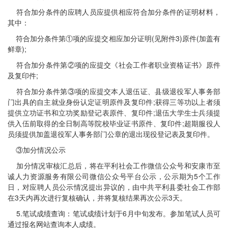
符合加分条件的应聘人员应提供相应符合加分条件的证明材料，
其中：
符合加分条件第①项的应提交相应加分证明(见附件3)原件(加盖有
鲜章);
符合加分条件第②项的应提交《社会工作者职业资格证书》原件
及复印件;
符合加分条件第③项的应提交本人退伍证、县级退役军人事务部
门出具的自主就业身份认定证明原件及复印件;获得三等功以上者须
提供立功证书和立功奖励登记表原件、复印件;退伍大学生士兵须提
供入伍前取得的全日制高等院校毕业证书原件、复印件;超期服役人
员须提供加盖退役军人事务部门公章的退出现役登记表及复印件。
③加分情况公示
加分情况审核汇总后，将在平利社会工作微信公众号和安康市至
诚人力资源服务有限公司微信公众号平台公示，公示期为5个工作
日，对应聘人员公示情况提出异议的，由中共平利县委社会工作部
在3天内再次进行复核确认，并将复核结果再次公示3天。
5.笔试成绩查询：笔试成绩计划于6月中旬发布。参加笔试人员可
通过报名网站查询本人成绩。