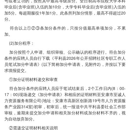
号或者立功的，按照其中最高等级加分。全日制高等院校大学本科
毕业后(含毕业班)入伍的加10分，大学专科毕业后(含毕业班)入伍的
加5分。每超期服役1年加1分。此条所列加分情形，最高不得超过20
分。
符合以上①②③条加分条件的，只按分值最高单项加分，不累
加。
(2)加分程序：
加分按照个人申请、组织审核、公示确认的程序进行。符合加分
条件的应聘人员自行下载《平利县2026年公开招聘社区专职工作人
员笔试加分申请表》(以下简称加分申请表，见附件2)，并按以下要
求填报提交。
①加分证明材料递交和审查
符合加分条件的应聘人员应于笔试结束后，2个工作日内(8：00-
17：00)现场递交《加分申请表》和相应的证明材料至安康市至诚人
力资源服务有限公司(地址：安康市高新区创新路19号市人力资源服
务产业园314室)初审，初审后，统一报送中共平利县委社会工作部
审核，逾期未提交加分申请和相关加分材料或加分材料不齐的，视
为自动放弃加分。
②需递交证明材料相关说明