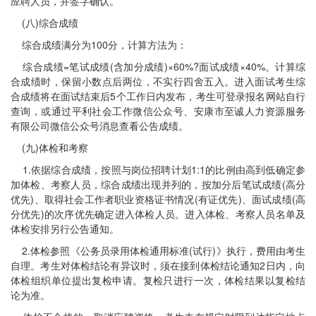
应聘人员，并签字确认。
(八)综合成绩
综合成绩满分为100分，计算方法为：
综合成绩=笔试成绩(含加分成绩)×60%?面试成绩×40%。计算综
合成绩时，保留小数点后两位，不实行四舍五入。进入面试考生综
合成绩将在面试结束后5个工作日内发布，考生可登录报名网站自行
查询，或通过平利社会工作微信公众号、安康市至诚人力资源服务
有限公司微信公众号消息查看公告成绩。
(九)体检和考察
1.依据综合成绩，按照与岗位招聘计划1:1的比例由高到低确定参
加体检、考察人员，综合成绩出现并列的，按加分后笔试成绩(高分
优先)、取得社会工作者职业资格证书情况(有证优先)、面试成绩(高
分优先)的次序优先确定进入体检人员。进入体检、考察人员名单及
体检安排另行公告通知。
2.体检参照《公务员录用体检通用标准(试行)》执行，费用由考生
自理。考生对体检结论有异议时，须在接到体检结论通知2日内，向
体检组织单位提出复检申请。复检只进行一次，体检结果以复检结
论为准。