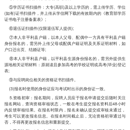
⑤学历证书扫描件：大专(高职)及以上学历的，需上传学历、学位
(如有)证书扫描件，并上传从学信网下载的有效期内的《教育部学历
证书电子注册备案表》;
⑥退伍证扫描件(仅限退伍军人提供);
⑦本人非平利县户籍，以本人父母、配偶中一方具有平利县户籍
身份报名的，需另外上传父母或配偶户籍证明及关系证明材料，如
户口迁出页、结婚证等;
⑧本人非平利县户籍，以平利县生源身份报名的，需另外提供生
源地相关证明材料：原就读且参加高考的学校证明或高考(毕业)登记
表;
⑨与应聘岗位相关的资格证书扫描件。
(3)报名时使用的身份证应与考试时出示的身份证一致。
5.资格初审：报名期间，应聘人员应于报名申请提交后随时关注
报名网站，查询资格审核状态，一般在考生提交报名资料后48小时
内反馈审核结果。在报名时限内，报名未确认提交或审核未通过，
考生可以更改报名信息。在报名时间截止后，无论资格初审通过与
否，不得再更改报名信息和重新提交。