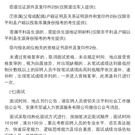
⑥退伍证原件及复印件2份(仅限退伍军人提供);
⑦亲属(父母或配偶)户籍证明及关系证明原件和复印件2份(仅限非
平利县户籍以投靠亲属身份报考的考生提供);
⑧属平利县生源的，需提供生源地证明材料(仅限非平利县户籍以
平利县生源身份报考的考生提供);
⑨与报名岗位相关的资格证书原件及复印件2份。
未通过资格复审的，取消面试资格。未在规定时间、地点接受资
格复审的，视为自愿放弃。对出现缺额的，从笔试成绩达到最低控
制分数线以上的应聘人员中按笔试成绩由高到低顺序依次递补。递
补时，出现笔试成绩并列的，一并进入资格复审。此类递补只进行
一次。
(七)面试
面试时间、地点另行公告，请应聘人员密切关注平利社会工作微
信公众号、安康市至诚人力资源服务有限公司微信公众号消息。
面试采取结构化面试方式进行。按抽签决定面试顺序，面试时间
10分钟，满分100分，重点考察应聘人员的专业水平、语言表达能
力、快速应变能力、逻辑思维能力及综合素质。面试成绩当场告知