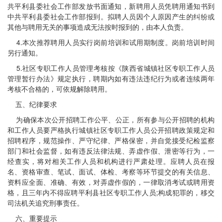
共平利县委社会工作部发放书面通知，新聘用人员凭聘用通知书到
中共平利县委社会工作部报到。拟聘人员因个人原因产生的纠纷或
其他与聘用无关的事项造成无法按时报到的，由本人负责。
4.本次推荐聘用人员实行岗前培训和试用期制度。岗前培训时间
另行通知。
5.社区专职工作人员管理考核按《陕西省城镇社区专职工作人员
管理暂行办法》规定执行，聘期内如有违法违纪行为或者连续两年
考核不合格的，可依规解除聘用。
五、纪律要求
为确保本次公开招聘工作公平、公正，所有参与公开招聘的机构
和工作人员要严格执行城镇社区专职工作人员公开招聘政策规定和
招聘程序，规范操作、严守纪律、严格保密，并自觉接受纪检监察
部门和社会监督，如有违反法律法规、弄虚作假、泄密等行为，一
经查实，将对相关工作人员和机构进行严肃处理。应聘人员在报
名、资格审查、笔试、面试、体检、考察等环节提交的有关信息、
资料应全面、准确、有效，对弄虚作假的，一律取消考试或聘用资
格，且三年内不得应聘平利县社区专职工作人员;构成犯罪的，移交
司法机关追究刑事责任。
六、重要提示