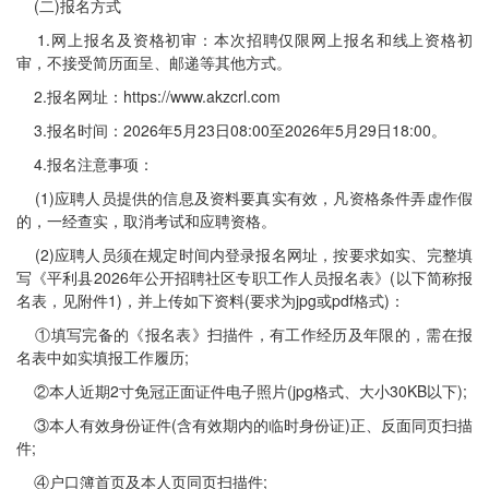
(二)报名方式
1.网上报名及资格初审：本次招聘仅限网上报名和线上资格初
审，不接受简历面呈、邮递等其他方式。
2.报名网址：https://www.akzcrl.com
3.报名时间：2026年5月23日08:00至2026年5月29日18:00。
4.报名注意事项：
(1)应聘人员提供的信息及资料要真实有效，凡资格条件弄虚作假
的，一经查实，取消考试和应聘资格。
(2)应聘人员须在规定时间内登录报名网址，按要求如实、完整填
写《平利县2026年公开招聘社区专职工作人员报名表》(以下简称报
名表，见附件1)，并上传如下资料(要求为jpg或pdf格式)：
①填写完备的《报名表》扫描件，有工作经历及年限的，需在报
名表中如实填报工作履历;
②本人近期2寸免冠正面证件电子照片(jpg格式、大小30KB以下);
③本人有效身份证件(含有效期内的临时身份证)正、反面同页扫描
件;
④户口簿首页及本人页同页扫描件;