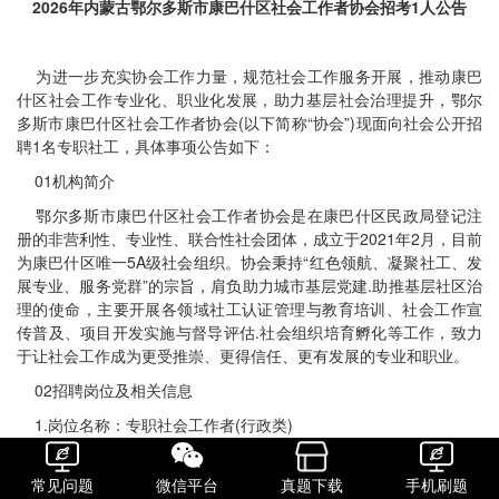
2026年内蒙古鄂尔多斯市康巴什区社会工作者协会招考1人公告
为进一步充实协会工作力量，规范社会工作服务开展，推动康巴
什区社会工作专业化、职业化发展，助力基层社会治理提升，鄂尔
多斯市康巴什区社会工作者协会(以下简称“协会”)现面向社会公开招
聘1名专职社工，具体事项公告如下：
01机构简介
鄂尔多斯市康巴什区社会工作者协会是在康巴什区民政局登记注
册的非营利性、专业性、联合性社会团体，成立于2021年2月，目前
为康巴什区唯一5A级社会组织。协会秉持“红色领航、凝聚社工、发
展专业、服务党群”的宗旨，肩负助力城市基层党建.助推基层社区治
理的使命，主要开展各领域社工认证管理与教育培训、社会工作宣
传普及、项目开发实施与督导评估.社会组织培育孵化等工作，致力
于让社会工作成为更受推崇、更得信任、更有发展的专业和职业。
02招聘岗位及相关信息
1.岗位名称：专职社会工作者(行政类)
2.招聘人数：1名
常见问题
微信平台
真题下载
手机刷题
3.工作性质：全职