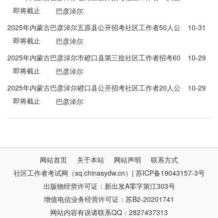
即将截止
告
巴彦淖尔
2025年内蒙古巴彦淖尔五原县公开招考社区工作者50人公
10-31
即将截止
告
巴彦淖尔
2025年内蒙古巴彦淖尔市磴口县第三批社区工作者招考60
10-29
即将截止
人公告
巴彦淖尔
2025年内蒙古巴彦淖尔磴口县公开招考社区工作者20人公
10-29
即将截止
告
巴彦淖尔
网站首页
关于本站
网站声明
联系方式
社区工作者考试网（sq.chinasydw.cn）| 苏ICP备19043157-3号
出版物经营许可证：新出发A零字第江303号
增值电信业务经营许可证：苏B2-20201741
网站内容有误请联系QQ：2827437313