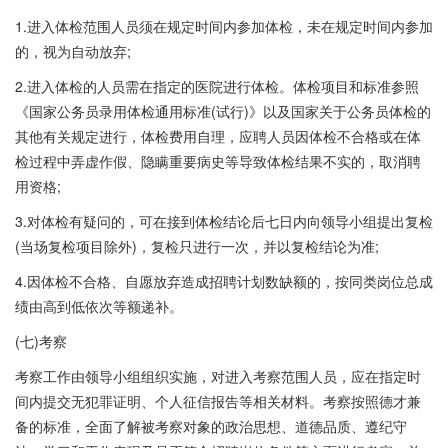
1.进入体检范围人员须在规定时间内参加体检，未在规定时间内参加
的，视为自动放弃;
2.进入体检的人员需在指定的医院进行体检。体检项目和标准参照
《国家公务员录用体检通用标准(试行)》以及国家关于公务员体检的
其他有关规定进行，体检费用自理，应聘人员因体检不合格或在体
检过程中弄虚作假、隐瞒重要病史等导致体检结果不实的，取消聘
用资格;
3.对体检有疑问的，可在接到体检结论后七日内向领导小组提出复检
(当场复检项目除外)，复检只进行一次，并以复检结论为准;
4.因体检不合格、自愿放弃造成招聘计划数缺额的，按同类岗位总成
绩由高到低依次等额递补。
(七)考察
考察工作由领导小组组织实施，对进入考察范围人员，应在指定时
间内提交无犯罪证明、个人征信报告等相关材料。考察按照德才兼
备的标准，全面了解被考察对象的政治思想、道德品质、遵纪守