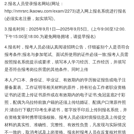
2.报名人员登录报名网站(网址：
http://nmrsrc.ikaowu.com/exam/2273)进入网上报名系统进行报名
(必须实名注册，如实填写)。
3.报名时间：2025年9月1日—2025年9月5日。(上午9:00至12:00.
下午15:00至18:00.为避免网络拥堵，请提早报名)
4.报名时，报考人员必须认真阅读招聘公告，仔细鉴别个人是否符合
报考条件;报名与参加笔试、面试所使用的证件必须一致;报考人员需
按照报名系统提示或要求，填写本人学习经历、工作经历，并填写
是否符合报考岗位所需的其他条件。同时上传
本人户口本、身份证、毕业证、有效期内的学历验证报告或电子注
册备案表、工作证明等相关材料的原件，持有社会工作者职业资格
证书的还需上传证书原件或在有效期内的电子证书;免冠蓝底2寸彩
照，配偶为乌拉特前旗户籍的还须上传结婚证、配偶户口簿原件照
片;请自行下载打印考生承诺书，签字按手印后上传到报名系统，并
在资格复审时携带现场核验。报考人员必须对填报信息及上传提交
材料的真实性、准确性、完整性、有效性负责，凡发现与实际情况
不一致的，取消考试及上岗资格。报名时报考人员在反复核对所填