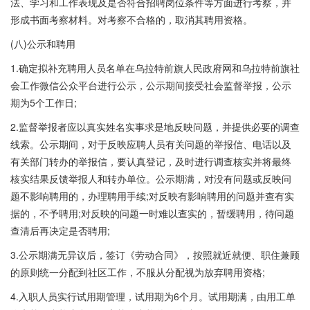
法、学习和工作表现及是否符合招聘岗位条件等方面进行考察，并
形成书面考察材料。对考察不合格的，取消其聘用资格。
(八)公示和聘用
1.确定拟补充聘用人员名单在乌拉特前旗人民政府网和乌拉特前旗社
会工作微信公众平台进行公示，公示期间接受社会监督举报，公示
期为5个工作日;
2.监督举报者应以真实姓名实事求是地反映问题，并提供必要的调查
线索。公示期间，对于反映应聘人员有关问题的举报信、电话以及
有关部门转办的举报信，要认真登记，及时进行调查核实并将最终
核实结果反馈举报人和转办单位。公示期满，对没有问题或反映问
题不影响聘用的，办理聘用手续;对反映有影响聘用的问题并查有实
据的，不予聘用;对反映的问题一时难以查实的，暂缓聘用，待问题
查清后再决定是否聘用;
3.公示期满无异议后，签订《劳动合同》，按照就近就便、职住兼顾
的原则统一分配到社区工作，不服从分配视为放弃聘用资格;
4.入职人员实行试用期管理，试用期为6个月。试用期满，由用工单