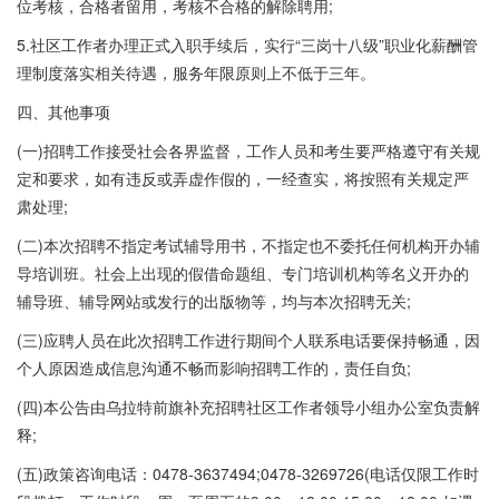
位考核，合格者留用，考核不合格的解除聘用;
5.社区工作者办理正式入职手续后，实行“三岗十八级”职业化薪酬管
理制度落实相关待遇，服务年限原则上不低于三年。
四、其他事项
(一)招聘工作接受社会各界监督，工作人员和考生要严格遵守有关规
定和要求，如有违反或弄虚作假的，一经查实，将按照有关规定严
肃处理;
(二)本次招聘不指定考试辅导用书，不指定也不委托任何机构开办辅
导培训班。社会上出现的假借命题组、专门培训机构等名义开办的
辅导班、辅导网站或发行的出版物等，均与本次招聘无关;
(三)应聘人员在此次招聘工作进行期间个人联系电话要保持畅通，因
个人原因造成信息沟通不畅而影响招聘工作的，责任自负;
(四)本公告由乌拉特前旗补充招聘社区工作者领导小组办公室负责解
释;
(五)政策咨询电话：0478-3637494;0478-3269726(电话仅限工作时