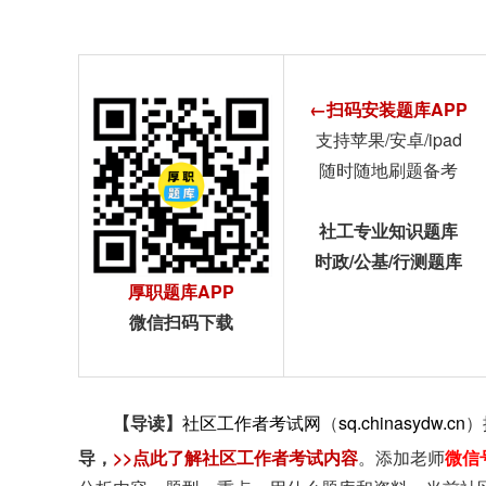
←扫码安装题库APP
支持苹果/安卓/ipad
随时随地刷题备考
社工专业知识题库
时政/公基/行测题库
厚职题库APP
微信扫码下载
【导读】
社区工作者考试网
（
sq.chinasydw.cn
）
导
，
>>点此了解社区工作者考试内容
。添加老师
微信