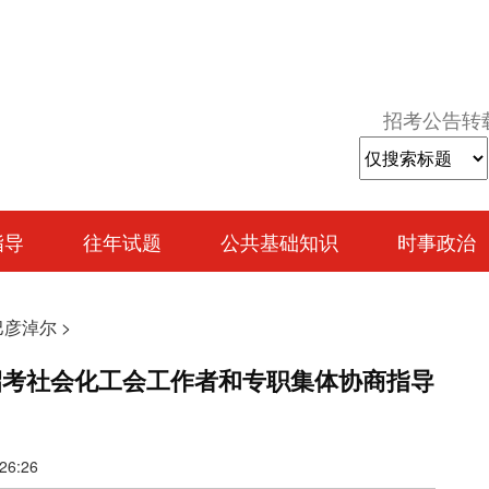
招考公告转
指导
往年试题
公共基础知识
时事政治
巴彦淖尔
>
开招考社会化工会工作者和专职集体协商指导
6:26