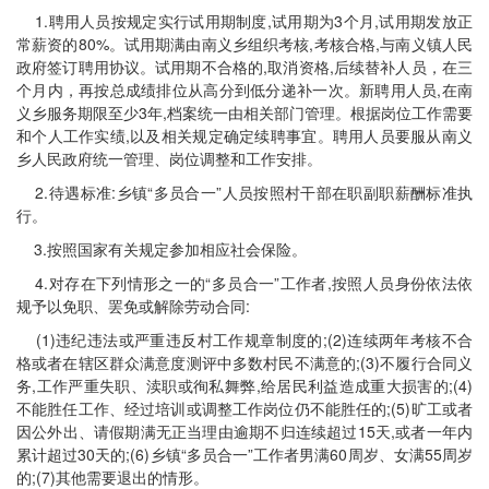
1.聘用人员按规定实行试用期制度,试用期为3个月,试用期发放正
常薪资的80%。试用期满由南义乡组织考核,考核合格,与南义镇人民
政府签订聘用协议。试用期不合格的,取消资格,后续替补人员，在三
个月内，再按总成绩排位从高分到低分递补一次。新聘用人员,在南
义乡服务期限至少3年,档案统一由相关部门管理。根据岗位工作需要
和个人工作实绩,以及相关规定确定续聘事宜。聘用人员要服从南义
乡人民政府统一管理、岗位调整和工作安排。
2.待遇标准:乡镇“多员合一”人员按照村干部在职副职薪酬标准执
行。
3.按照国家有关规定参加相应社会保险。
4.对存在下列情形之一的“多员合一”工作者,按照人员身份依法依
规予以免职、罢免或解除劳动合同:
(1)违纪违法或严重违反村工作规章制度的;(2)连续两年考核不合
格或者在辖区群众满意度测评中多数村民不满意的;(3)不履行合同义
务,工作严重失职、渎职或徇私舞弊,给居民利益造成重大损害的;(4)
不能胜任工作、经过培训或调整工作岗位仍不能胜任的;(5)旷工或者
因公外出、请假期满无正当理由逾期不归连续超过15天,或者一年内
累计超过30天的;(6)乡镇“多员合一”工作者男满60周岁、女满55周岁
的;(7)其他需要退出的情形。