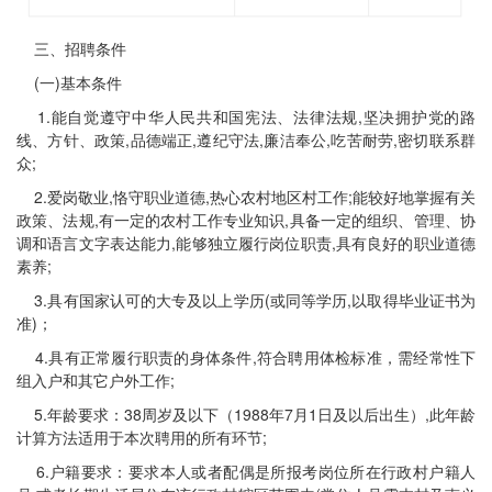
三、招聘条件
(一)基本条件
1.能自觉遵守中华人民共和国宪法、法律法规,坚决拥护党的路
线、方针、政策,品德端正,遵纪守法,廉洁奉公,吃苦耐劳,密切联系群
众;
2.爱岗敬业,恪守职业道德,热心农村地区村工作;能较好地掌握有关
政策、法规,有一定的农村工作专业知识,具备一定的组织、管理、协
调和语言文字表达能力,能够独立履行岗位职责,具有良好的职业道德
素养;
3.具有国家认可的大专及以上学历(或同等学历,以取得毕业证书为
准)；
4.具有正常履行职责的身体条件,符合聘用体检标准，需经常性下
组入户和其它户外工作;
5.年龄要求：38周岁及以下（1988年7月1日及以后出生）,此年龄
计算方法适用于本次聘用的所有环节;
6.户籍要求：要求本人或者配偶是所报考岗位所在行政村户籍人