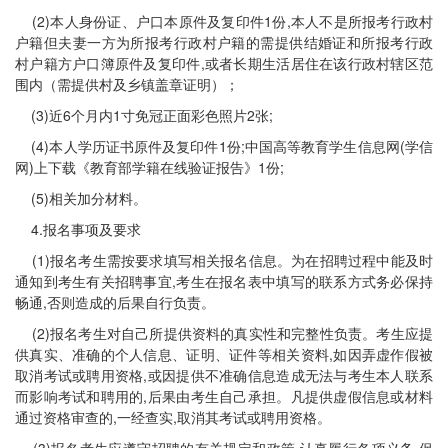
(2)本人身份证、户口本原件及复印件1份,本人不是所报考行政村
户籍但夫妻一方为所报考行政村户籍的需提供结婚证和所报考行政
村户籍方户口簿原件及复印件,或者长期生活居住在该行政村辖区范
围内（需提供村及乡镇盖章证明）；
(3)近6个月内1寸免冠正面彩色照片2张;
(4)本人学历证书原件及复印件1份;中国高等教育学生信息网(学信
网)上下载《教育部学籍在线验证报告》1份;
(5)相关加分材料。
4.报名事项及要求
(1)报名考生需按要求填写相关报名信息。为在招聘过程中能及时
通知到考生有关招聘事宜,考生在报名表中填写的联系方式务必保持
畅通,否则造成的后果自行负责。
(2)报名考生对自己所提供资料的真实性和完整性负责。考生应提
供真实、准确的个人信息、证明、证件等相关资料,如因弄虚作假被
取消考试或聘用资格,或因提供不准确信息造成无法与考生本人联系
而影响考试和聘用的,后果由考生自己承担。凡提供虚假信息或材料
通过资格审查的,一经查实,取消其考试或聘用资格。
(3)报名考生应遵守招聘的有关规定和政策,认真履行各项义务,保