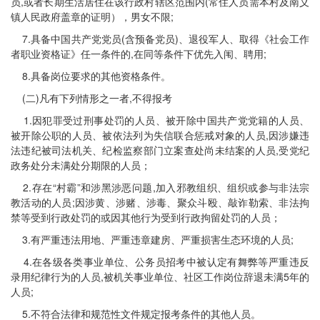
员,或者长期生活居住在该行政村辖区范围内(常住人员需本村及南义
镇人民政府盖章的证明），男女不限;
7.具备中国共产党党员(含预备党员)、退役军人、取得《社会工作
者职业资格证》任一条件的,在同等条件下优先入闱、聘用;
8.具备岗位要求的其他资格条件。
(二)凡有下列情形之一者,不得报考
1.因犯罪受过刑事处罚的人员、被开除中国共产党党籍的人员、
被开除公职的人员、被依法列为失信联合惩戒对象的人员,因涉嫌违
法违纪被司法机关、纪检监察部门立案查处尚未结案的人员,受党纪
政务处分未满处分期限的人员；
2.存在“村霸”和涉黑涉恶问题,加入邪教组织、组织或参与非法宗
教活动的人员;因涉黄、涉赌、涉毒、聚众斗殴、敲诈勒索、非法拘
禁等受到行政处罚的或因其他行为受到行政拘留处罚的人员；
3.有严重违法用地、严重违章建房、严重损害生态环境的人员;
4.在各级各类事业单位、公务员招考中被认定有舞弊等严重违反
录用纪律行为的人员,被机关事业单位、社区工作岗位辞退未满5年的
人员;
5.不符合法律和规范性文件规定报考条件的其他人员。