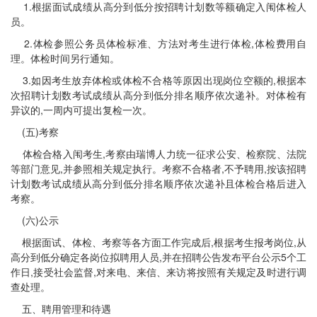
1.根据面试成绩从高分到低分按招聘计划数等额确定入闱体检人
员。
2.体检参照公务员体检标准、方法对考生进行体检,体检费用自
理。体检时间另行通知。
3.如因考生放弃体检或体检不合格等原因出现岗位空额的,根据本
次招聘计划数考试成绩从高分到低分排名顺序依次递补。对体检有
异议的,一周内可提出复检一次。
(五)考察
体检合格入闱考生,考察由瑞博人力统一征求公安、检察院、法院
等部门意见,并参照相关规定执行。考察不合格者,不予聘用,按该招聘
计划数考试成绩从高分到低分排名顺序依次递补且体检合格后进入
考察。
(六)公示
根据面试、体检、考察等各方面工作完成后,根据考生报考岗位,从
高分到低分确定各岗位拟聘用人员,并在招聘公告发布平台公示5个工
作日,接受社会监督,对来电、来信、来访将按照有关规定及时进行调
查处理。
五、聘用管理和待遇