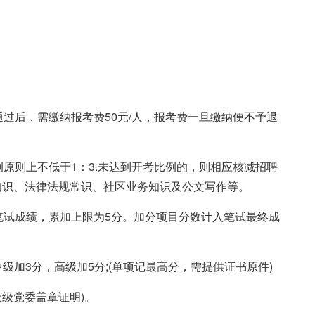
通过后，需缴纳报考费50元/人，报考费一旦缴纳便不予退
例原则上不低于1：3.未达到开考比例的，则相应核减招聘
知识、法律法规常识、社区业务知识及公文写作等。
笔试成绩，累加上限为5分。加分项目分数计入笔试最终成
级加3分，高级加5分;(单项记最高分，需提供证书原件)
上级党委盖章证明)。