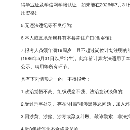
得毕业证及学信网学籍认证，如未能在2026年7月3
用资格);
5.无违法违纪等不良行为;
6.本人或直系亲属具有本县常住户口(含乡镇);
7.报考人员须年满18周岁，且不超过岗位计划注明
(1986年5月31日以后出生)。此年龄计算方法适
公示、聘用等所有环节。
具有下列情形之一的，不得报考：
1.政治觉悟不高、组织观念不强、法治意识淡薄的;
2.受过刑事处罚、存在“村霸”和涉黑涉恶问题，加入
3.因涉黄、涉赌、涉毒或聚众斗殴、敲诈勒索、非法
4.近3年被评为不合格党员的;