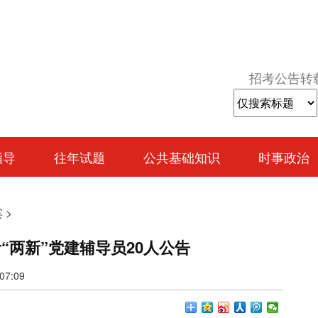
招考公告转
指导
往年试题
公共基础知识
时事政治
宾
>
“两新”党建辅导员20人公告
7:09