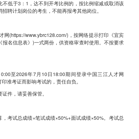
比不低于3：1，达不到开考比例的，按比例缩减或取消该
消招聘计划岗位的考生，不能再报考其他岗位。
s://www.ybrc128.com/)，按网络提示打印《宜宾
称《报名信息表》)一式两份，供资格审查时使用。不按要求
00至2026年7月10日18:00期间登录中国三江人才网
考证，逾期不打印准考证而影响考试的，责任自负。
要证件，请妥善保管。
考试总成绩=笔试成绩×50%+面试成绩×50%。考试总