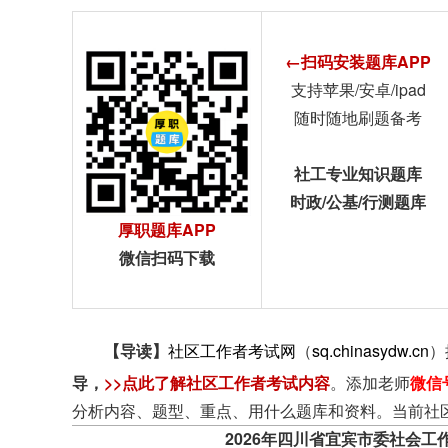
←扫码安装题库APP
支持苹果/安卓/ipad
随时随地刷题备考
社工专业知识题库
时政/公基/行测题库
厚职题库APP
微信扫码下载
【导读】
社区工作者考试网
（
sq.chinasydw.cn
）
导
，
>>点此了解社区工作者考试内容
。添加老师
微信
分析内容、题型、重点、用什么题库和资料。当前社
2026年四川省宜宾市委社会工