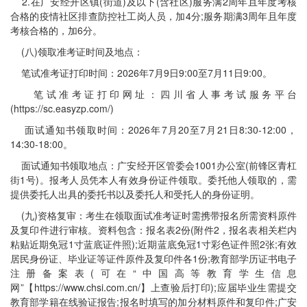
2.在广安经开区镇(街道)及以下(含社区)服务满2周年且年度考核
合格的疫情社区排查防控社工岗人员，加4分;服务期满3周年且年度
考核合格的，加6分。
(八)领取准考证时间及地点：
笔试准考证打印时间：2026年7月9日9:00至7月11日9:00。
笔试准考证打印网址：四川省人事考试服务平台
(https://sc.easyzp.com/)
面试通知书领取时间：2026年7月20至7月21日8:30-12:00，
14:30-18:00。
面试通知书领取地点：广安经开区管委会1001办公室(前锋区青杠
街1号)。报考人员凭本人有效身份证件领取。委托他人领取的，需
提供委托人出具的委托书以及委托人和受托人的身份证明。
(九)资格复审：考生在领取面试准考证时需携带报名所需资料原件
及复印件进行审核。资料包含：报名表2份(附件2，报名表相关栏内
粘贴近期免冠1寸蓝底证件照);近期蓝底免冠1寸彩色证件照2张;有效
居民身份证、毕业证等证件原件及复印件各1份;教育部学历证书电子
注册备案表(可在“中国高等教育学生信息
网”【https://www.chsi.com.cn/】上查验后打印);应届毕业生需提交
教育部学籍在线验证报告;报名时填写的加分材料原件和复印件;广安