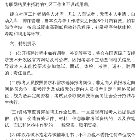
专职网格员中招聘的社区工作者不设试用期。
建立社区工作者储备人才库，凡进入面试者，无需本人申请，自
动入库，排序管理，自本次考录工作结束之日起6个月内有效。如有
岗位空缺，按总成绩由高到低启动补录程序，补录程序包括体检、
考察和聘用等环节。
六、特别提示
(一)公开招聘过程中如有调整、补充等事项，将会在国家级广安经
济技术开发区官方网站及时公布。因报考者不主动查阅相关信息，
导致本人未能按要求参加笔试、面试、体检、考察、递补、聘用
的，责任自负。
(二)报考人员按照要求和需求选择报考岗位，非定向人员报考定向
网格员岗位，报考行为及成绩无效;定向人员报考非定向网格员岗
位，视为放弃定向资格，考试及录取规则按照面向社会公开招聘考
生执行。
(三)资格审查贯穿招聘工作全过程。一旦发现有报考人员提供虚
假、伪造、变造有关证件、材料、信息骗取考试资格的，以及在笔
试、面试和体检中作弊的，一经查实，取消资格。
(四)本次考试不指定考试辅导用书，不举办也不委托任何单位或个