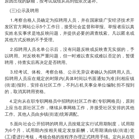
原因出现的缺额，按考试成绩从高到低依次递补。
(三)公示及聘用
1.考察合格人员确定为拟聘用人员，并在国家级广安经济技术开
发区官方网站公示5个工作日，接受社会监督和举报。举报者应以真
实姓名实事求是地反映问题，并提供必要的调查线索。凡以匿名或
其他方式反映的不予受理。
2.拟聘用人员名单公示后，没有问题反映或反映查无实据的，予
以聘用。对反映有严重问题，但一时难以查实或难以否定的，暂缓
聘用，待查实后再决定是否聘用。
3.经考试、体检、考察合格、公示无异议者确认为拟聘用人员。
拟聘用人员应在规定的时限内(具体时间以书面通知为准)到相应镇
(街道)报到，安排在社区工作，不列占机关事业单位编制;拒不报到
的，取消其聘用资格。
4.定向从在职专职网格员中招聘的社区工作者(专职网格员)，原则
上应当在原社区工作，继续从事网格工作，并接受社区安排的其他
工作。其他人员由乡镇(街道)统筹调配。
5.面向社会公开招聘的聘用人员按规定实行试用期制度，试用期
为6个月，试用期内按相关规定发放薪酬，试用期满由镇(街道)党
(工)委进行考核，考核合格的按程序办理正式聘用手续。定向从在职