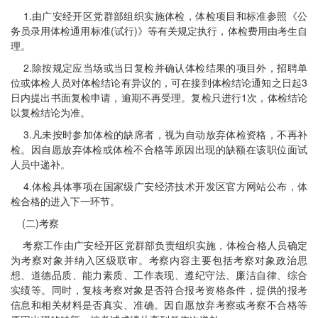
1.由广安经开区党群部组织实施体检，体检项目和标准参照《公
务员录用体检通用标准(试行)》等有关规定执行，体检费用由考生自
理。
2.除按规定应当场或当日复检并确认体检结果的项目外，招聘单
位或体检人员对体检结论有异议的，可在接到体检结论通知之日起3
日内提出书面复检申请，逾期不再受理。复检只进行1次，体检结论
以复检结论为准。
3.凡未按时参加体检的缺席者，视为自动放弃体检资格，不再补
检。因自愿放弃体检或体检不合格等原因出现的缺额在该职位面试
人员中递补。
4.体检具体事项在国家级广安经济技术开发区官方网站公布，体
检合格的进入下一环节。
(二)考察
考察工作由广安经开区党群部负责组织实施，体检合格人员确定
为考察对象并纳入区级联审。考察内容主要包括考察对象政治思
想、道德品质、能力素质、工作表现、遵纪守法、廉洁自律、综合
实绩等。同时，复核考察对象是否符合报考资格条件，提供的报考
信息和相关材料是否真实、准确。因自愿放弃考察或考察不合格等