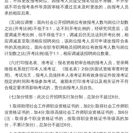
后，不得更改报考岗位。因报考人员提交报名信息不准确、不齐全
或不符合报考条件等原因审核不通过且未及时更改的，由报考人员
承担相应后果。
(五)岗位调整：面向社会公开招聘岗位有效报考人数与岗位计划数
之比(开考比例)不低于3:1，达不到开考比例的，经研究同意后，适
度调减开考比例，但不得低于2:1，调减后仍无法达到开考比例，相
应调减直至取消相应招聘岗位，该岗位报考人员可申请改报符合条
件的其他岗位。面向在职专职网格员招聘岗位有效报考人数与岗位
计划数之比(开考比例)低于1:1，相应调减该招聘岗位数量。
(六)打印报名表、准考证：报名资格初审合格的报考人员，登录网
络报名系统打印本人准考证、《报名表》2份(供面试资格审查时使
用)。考试当天，报考人员须持本人准考证和有效身份证件按准考证
指定的时间和考场参加考试。逾期未打印准考证以及相关证件不符
合规定要求而影响考试的，责任由报考人员自负。
(七)加分情形：此次公开招聘实行加分制，总加分不超过6分。
1.取得助理社会工作师职业资格证书的，加2分;取得社会工作师职
业资格证书的，加4分;取得高级社会工作师职业资格证书的，加6分
(注：取得多个职业资格证书的，按取得职业资格证书等级高的加
分，不累计加分)，总加分不超过6分。