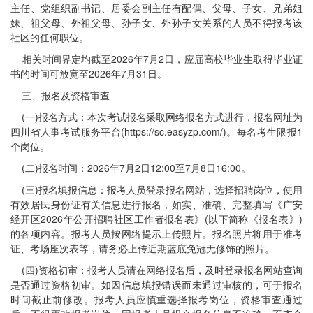
主任、党组织副书记、居委会副主任有配偶、父母、子女、兄弟姐
妹、祖父母、外祖父母、孙子女、外孙子女关系的人员不得报考该
社区的任何职位。
相关时间界定均截至2026年7月2日，应届高校毕业生取得毕业证
书的时间可放宽至2026年7月31日。
三、报名及资格审查
(一)报名方式：本次考试报名采取网络报名方式进行，报名网址为
四川省人事考试服务平台(https://sc.easyzp.com/)。每名考生限报1
个岗位。
(二)报名时间：2026年7月2日12:00至7月8日16:00。
(三)报名填报信息：报考人员登录报名网站，选择招聘岗位，使用
有效居民身份证有关信息进行报名，如实、准确、完整填写《广安
经开区2026年公开招聘社区工作者报名表》(以下简称《报名表》)
的各项内容。报考人员按网络提示上传照片。报名照片将用于准考
证、考场座次表等，请务必上传近期蓝底免冠无修饰的照片。
(四)资格初审：报考人员请在网络报名后，及时登录报名网站查询
是否通过资格初审。如因信息填报错误而未通过审核的，可于报名
时间截止前修改。报考人员应慎重选择报考岗位，资格审查通过