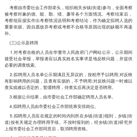
考察由市委社会工作部牵头，组织相关乡镇(街道)参与，全面考察
被考察对象的德、能、勤、绩、廉等各个方面情况。考察结束后，
考察组应据实作出考察情况说明和考察结论，作为确定拟聘人选的
重要依据。因自愿放弃考察或考察不合格等原因出现的缺额不再递
补。
(三)公示及聘用
1.对考察合格的人员在华蓥市人民政府门户网站公示，公示期间
接受社会举报，举报者应以真实姓名实事求是地反映问题，并提供
必要的调查线索。
2.拟聘用人员名单公示期满且无异议的，按程序予以聘用;对反映
有影响聘用的问题，且查有实据的，不予聘用;对反映问题一时难以
查实或难以否定的，暂缓聘用，待查实后再决定是否聘用。
3.根据公示结果，由市委社会工作部确定聘用人员名单。
4.拟聘用人员由市委社会工作部统筹安排岗位。
5.拟聘用人员应在规定的时间内到所在乡镇(街道)报到，乡镇(街
道)按有关规定办理聘用手续。不按时报到的，经乡镇(街道)研究并
上报市委社会工作部同意后，取消聘用资格。