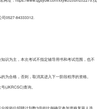
ps://www.qgsydw.com/xxywzlzt/bmzt/2275.找
7-84333312.
。
业知识为主，本次考试不指定辅导用书和考试范围，也不
0%的为合格，否则，取消其进入下一阶段程序的资格。
(JKRCSC)查询。
低分按岗位招聘计划数3倍的比例确定参加资格复审人选。