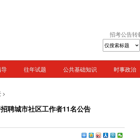
招考公告转
指导
往年试题
公共基础知识
时事政治
迁
>
开招聘城市社区工作者11名公告