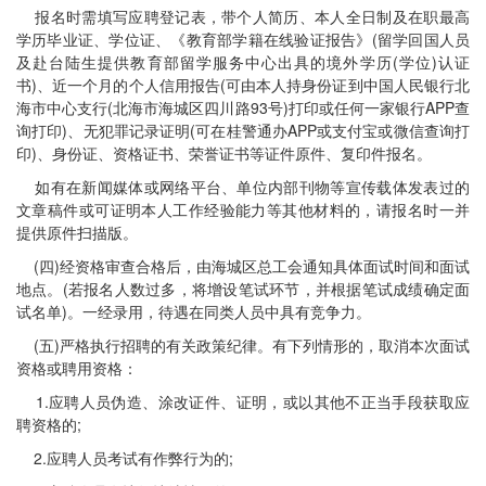
报名时需填写应聘登记表，带个人简历、本人全日制及在职最高
学历毕业证、学位证、《教育部学籍在线验证报告》(留学回国人员
及赴台陆生提供教育部留学服务中心出具的境外学历(学位)认证
书)、近一个月的个人信用报告(可由本人持身份证到中国人民银行北
海市中心支行(北海市海城区四川路93号)打印或任何一家银行APP查
询打印)、无犯罪记录证明(可在桂警通办APP或支付宝或微信查询打
印)、身份证、资格证书、荣誉证书等证件原件、复印件报名。
如有在新闻媒体或网络平台、单位内部刊物等宣传载体发表过的
文章稿件或可证明本人工作经验能力等其他材料的，请报名时一并
提供原件扫描版。
(四)经资格审查合格后，由海城区总工会通知具体面试时间和面试
地点。(若报名人数过多，将增设笔试环节，并根据笔试成绩确定面
试名单)。一经录用，待遇在同类人员中具有竞争力。
(五)严格执行招聘的有关政策纪律。有下列情形的，取消本次面试
资格或聘用资格：
1.应聘人员伪造、涂改证件、证明，或以其他不正当手段获取应
聘资格的;
2.应聘人员考试有作弊行为的;